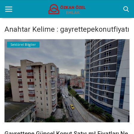
Anahtar Kelime : gayrettepekonutfiyatı
Anasayfa
Sektörel Bilgiler
Sektörel Bilgiler
Gayrettepe Binalar
Galeri
İletişim
Türkçe
Gayrettepe Güncel Konut Satış m² Fiyatları Ne