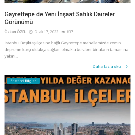
Gayrettepe de Yeni İnşaat Satılık Daireler
Görünümü
Özkan ÖZEL
Ocak 17, 2023
837
İstanbul Beşiktaş ilçesine bağlı Gayrettepe mahallemizde zemin
depreme karşı oldukça sağlam olmakla beraber binaların tamamına
yakını...
Daha fazla oku
Sektörel Bilgiler