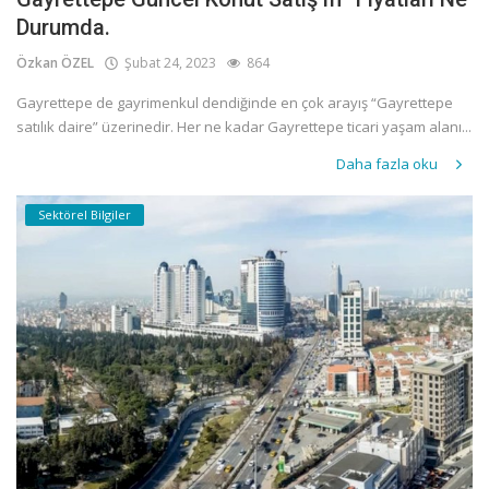
Durumda.
Özkan ÖZEL
Şubat 24, 2023
864
Gayrettepe de gayrimenkul dendiğinde en çok arayış “Gayrettepe
satılık daire” üzerinedir. Her ne kadar Gayrettepe ticari yaşam alanı...
Daha fazla oku
Sektörel Bilgiler