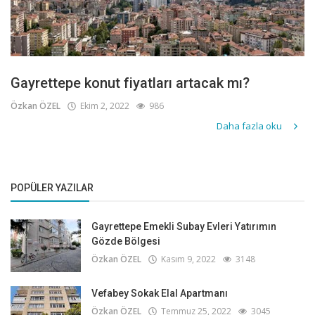
Gayrettepe konut fiyatları artacak mı?
Özkan ÖZEL
Ekim 2, 2022
986
Daha fazla oku
POPÜLER YAZILAR
Gayrettepe Emekli Subay Evleri Yatırımın
Gözde Bölgesi
Özkan ÖZEL
Kasım 9, 2022
3148
Vefabey Sokak Elal Apartmanı
Özkan ÖZEL
Temmuz 25, 2022
3045