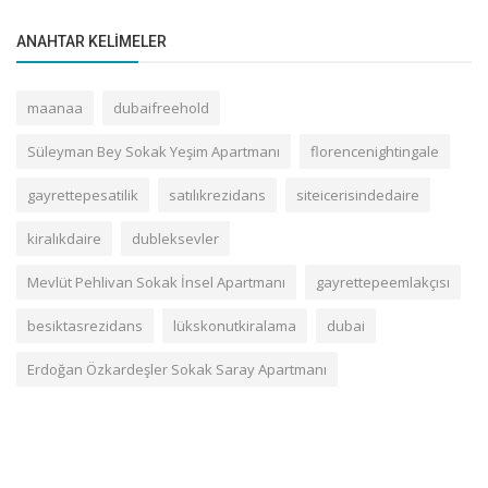
ANAHTAR KELIMELER
maanaa
dubaifreehold
Süleyman Bey Sokak Yeşim Apartmanı
florencenightingale
gayrettepesatilik
satılıkrezidans
siteicerisindedaire
kiralıkdaire
dubleksevler
Mevlüt Pehlivan Sokak İnsel Apartmanı
gayrettepeemlakçısı
besiktasrezidans
lükskonutkiralama
dubai
Erdoğan Özkardeşler Sokak Saray Apartmanı