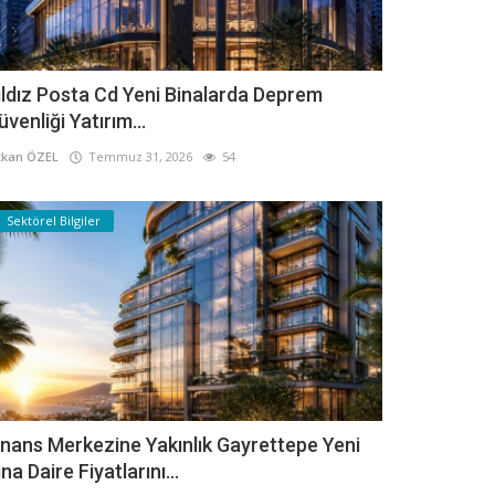
ıldız Posta Cd Yeni Binalarda Deprem
üvenliği Yatırım...
kan ÖZEL
Temmuz 31, 2026
54
Sektörel Bilgiler
inans Merkezine Yakınlık Gayrettepe Yeni
ina Daire Fiyatlarını...