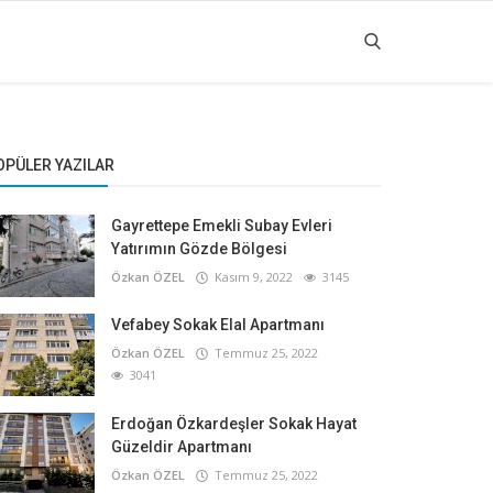
OPÜLER YAZILAR
Gayrettepe Emekli Subay Evleri
Yatırımın Gözde Bölgesi
Özkan ÖZEL
Kasım 9, 2022
3145
Vefabey Sokak Elal Apartmanı
Özkan ÖZEL
Temmuz 25, 2022
3041
Erdoğan Özkardeşler Sokak Hayat
Güzeldir Apartmanı
Özkan ÖZEL
Temmuz 25, 2022