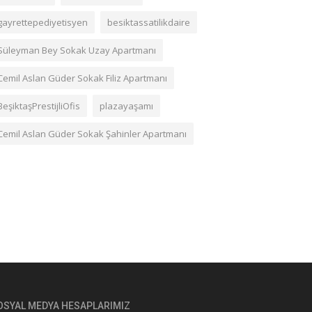
gayrettepediyetisyen
besiktassatilikdaire
Süleyman Bey Sokak Uzay Apartmanı
Cemil Aslan Güder Sokak Filiz Apartmanı
BeşiktaşPrestijliOfis
plazayaşamı
Cemil Aslan Güder Sokak Şahinler Apartmanı
OSYAL MEDYA HESAPLARIMIZ