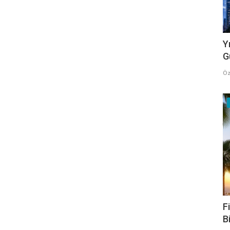
Y
G
Öz
F
B