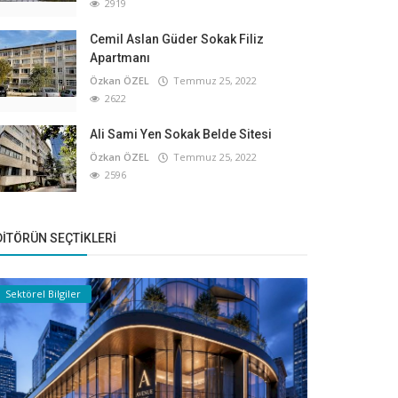
2919
Cemil Aslan Güder Sokak Filiz
Apartmanı
Özkan ÖZEL
Temmuz 25, 2022
2622
Ali Sami Yen Sokak Belde Sitesi
Özkan ÖZEL
Temmuz 25, 2022
2596
DITÖRÜN SEÇTIKLERI
Sektörel Bilgiler