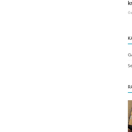
kr
Öz
K
G
Se
R