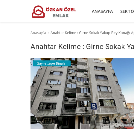
ANASAYFA
SEKTÖ
Anasayfa
Anahtar Kelime : Girne Sokak Yakup Bey Konağı 
Anasayfa
Anahtar Kelime : Girne Sokak 
Sektörel Bilgiler
Gayrettepe Binalar
Gayrettepe Binalar
Galeri
İletişim
Türkçe