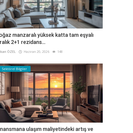
oğaz manzaralı yüksek katta tam eşyalı
iralık 2+1 rezidans...
kan ÖZEL
Haziran 20, 2026
148
Sektörel Bilgiler
inansmana ulaşım maliyetindeki artış ve