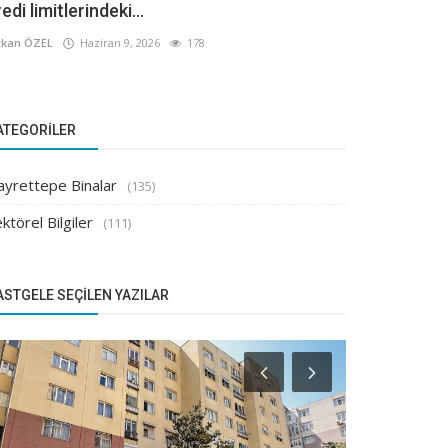
edi limitlerindeki...
kan ÖZEL
Haziran 9, 2026
178
ATEGORILER
ayrettepe Binalar
(135)
ktörel Bilgiler
(111)
ASTGELE SEÇILEN YAZILAR