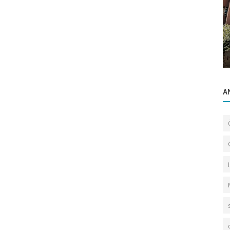
Sektörel Bilgiler
şiktaş
Gayrettepe Satılık Daire Sahibinden Arama
Yaklaşımı Üzerine
A