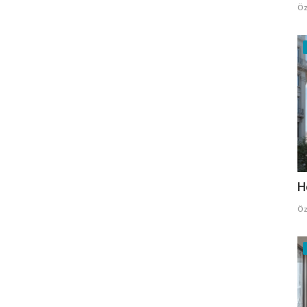
Öz
H
Öz