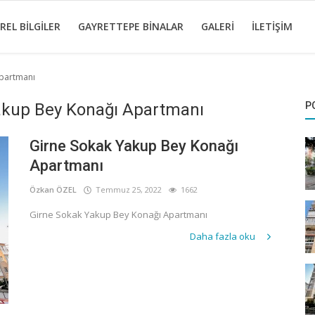
REL BILGILER
GAYRETTEPE BINALAR
GALERI
İLETIŞIM
Apartmanı
Yakup Bey Konağı Apartmanı
P
Girne Sokak Yakup Bey Konağı
Apartmanı
Özkan ÖZEL
Temmuz 25, 2022
1662
Girne Sokak Yakup Bey Konağı Apartmanı
Daha fazla oku