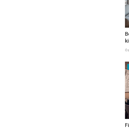
B
k
Öz
F