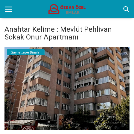
Anahtar Kelime : Mevlüt Pehlivan
Sokak Onur Apartmanı
Anasayfa
Gayrettepe Binalar
Gayrettepe Binalar
Sektörel Bilgiler
Galeri
İletişim
Türkçe