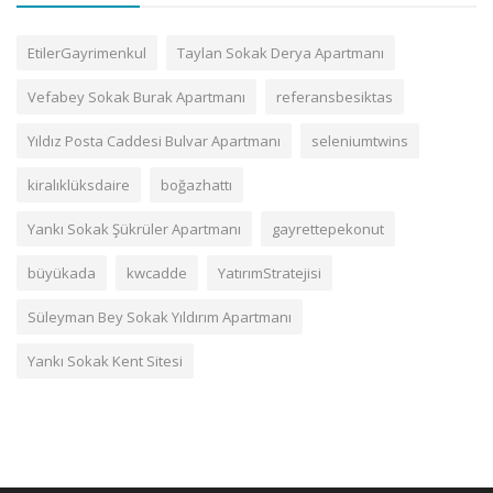
EtilerGayrimenkul
Taylan Sokak Derya Apartmanı
Vefabey Sokak Burak Apartmanı
referansbesiktas
Yıldız Posta Caddesi Bulvar Apartmanı
seleniumtwins
kiralıklüksdaire
boğazhattı
Yankı Sokak Şükrüler Apartmanı
gayrettepekonut
büyükada
kwcadde
YatırımStratejisi
Süleyman Bey Sokak Yıldırım Apartmanı
Yankı Sokak Kent Sitesi