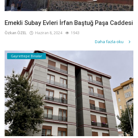
Emekli Subay Evleri İrfan Baştuğ Paşa Caddesi
Özkan ÖZEL
Haziran 8, 2024
1943
Daha fazla oku
Gayrettepe Binalar