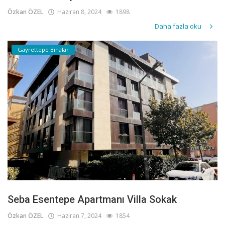
Özkan ÖZEL
Haziran 8, 2024
1898
Daha fazla oku
Gayrettepe Binalar
Seba Esentepe Apartmanı Villa Sokak
Özkan ÖZEL
Haziran 7, 2024
1854