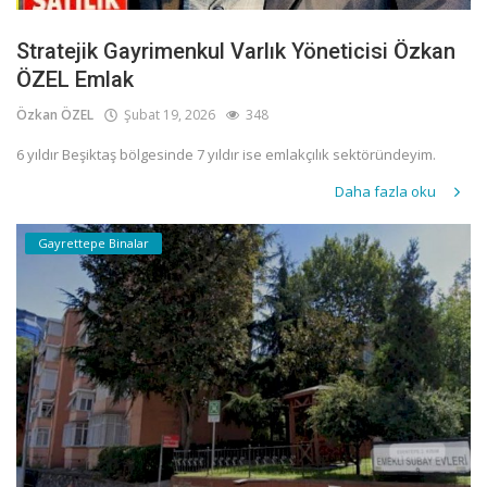
Stratejik Gayrimenkul Varlık Yöneticisi Özkan
ÖZEL Emlak
Özkan ÖZEL
Şubat 19, 2026
348
6 yıldır Beşiktaş bölgesinde 7 yıldır ise emlakçılık sektöründeyim.
Daha fazla oku
Gayrettepe Binalar