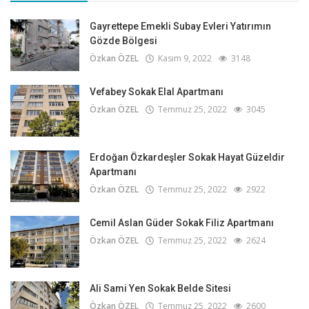
Gayrettepe Emekli Subay Evleri Yatırımın
Gözde Bölgesi
Özkan ÖZEL
Kasım 9, 2022
3148
Vefabey Sokak Elal Apartmanı
Özkan ÖZEL
Temmuz 25, 2022
3045
Erdoğan Özkardeşler Sokak Hayat Güzeldir
Apartmanı
Özkan ÖZEL
Temmuz 25, 2022
2922
Cemil Aslan Güder Sokak Filiz Apartmanı
Özkan ÖZEL
Temmuz 25, 2022
2624
Ali Sami Yen Sokak Belde Sitesi
Özkan ÖZEL
Temmuz 25, 2022
2600