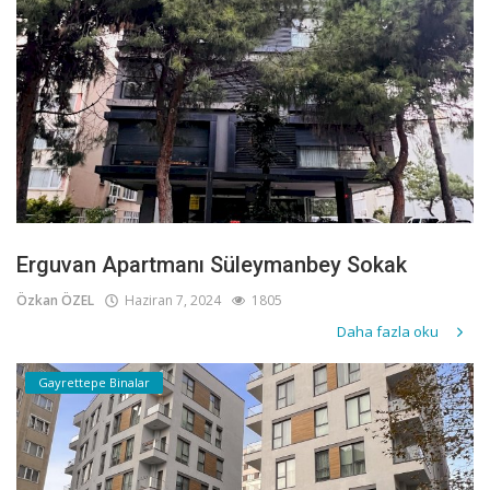
Erguvan Apartmanı Süleymanbey Sokak
Özkan ÖZEL
Haziran 7, 2024
1805
Daha fazla oku
Gayrettepe Binalar