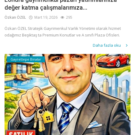
değer katma çalışmalarımıza...
Özkan ÖZEL
Mart 19, 2026
295
Özkan ÖZEL Stratejik Gayrimenkul Varlık Yönetimi olarak hizmet
odağımız Beşiktaş ta Premium Konutlar ve A sınıfı Plaza Ofisleri.
Daha fazla oku
Gayrettepe Binalar