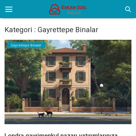
Kategori : Gayrettepe Binalar
Anasayfa
Gayrettepe Binalar
Sektörel Bilgiler
Gayrettepe Binalar
Galeri
İletişim
Türkçe
Londra gayrimenkul pazarı yatırımlarınıza