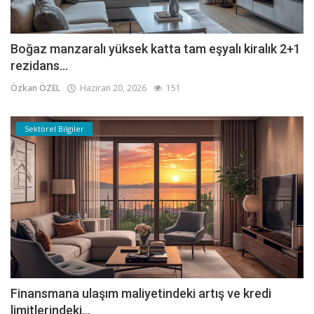
Boğaz manzaralı yüksek katta tam eşyalı kiralık 2+1
rezidans...
Özkan ÖZEL
Haziran 20, 2026
151
Sektörel Bilgiler
Finansmana ulaşım maliyetindeki artış ve kredi
limitlerindeki...