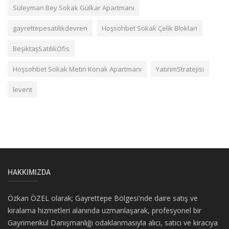
Süleyman Bey Sokak Gülkar Apartmanı
gayrettepesatilikdevren
Hoşsohbet Sokak Çelik Blokları
BeşiktaşSatılıkOfis
Hoşsohbet Sokak Metin Konak Apartmanı
YatırımStratejisi
levent
HAKKIMIZDA
Özkan ÖZEL olarak; Gayrettepe Bölgesi'nde daire satış ve
kiralama hizmetleri alanında uzmanlaşarak, profesyonel bir
Gayrimenkul Danışmanlığı odaklanmasıyla alıcı, satıcı ve kiracıya