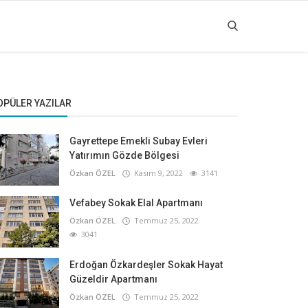
OPÜLER YAZILAR
Gayrettepe Emekli Subay Evleri
Yatırımın Gözde Bölgesi
Özkan ÖZEL
Kasım 9, 2022
3141
Vefabey Sokak Elal Apartmanı
Özkan ÖZEL
Temmuz 25, 2022
3041
Erdoğan Özkardeşler Sokak Hayat
Güzeldir Apartmanı
Özkan ÖZEL
Temmuz 25, 2022