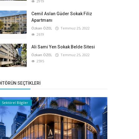
2919
Cemil Aslan Güder Sokak Filiz
Apartmanı
Özkan ÖZEL
Temmuz 25, 2022
2619
Ali Sami Yen Sokak Belde Sitesi
Özkan ÖZEL
Temmuz 25, 2022
2595
DITÖRÜN SEÇTIKLERI
Sektörel Bilgiler