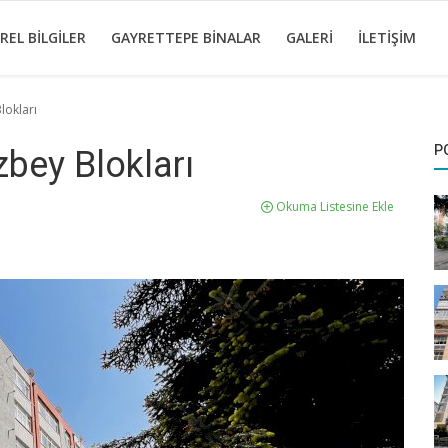
REL BILGILER
GAYRETTEPE BINALAR
GALERI
İLETIŞIM
lokları
P
bey Blokları
Okuma Listesine Ekle