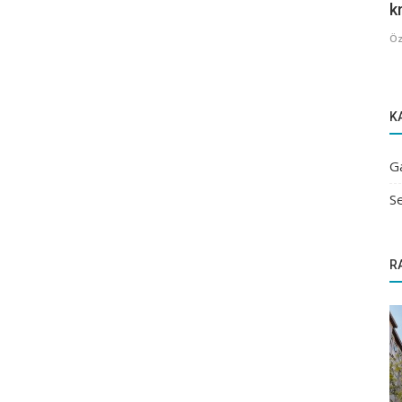
kr
Öz
K
G
Se
R