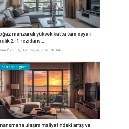
oğaz manzaralı yüksek katta tam eşyalı
iralık 2+1 rezidans...
kan ÖZEL
Haziran 20, 2026
146
Sektörel Bilgiler
inansmana ulaşım maliyetindeki artış ve