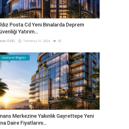
ıldız Posta Cd Yeni Binalarda Deprem
üvenliği Yatırım...
kan ÖZEL
Temmuz 31, 2026
50
Sektörel Bilgiler
inans Merkezine Yakınlık Gayrettepe Yeni
ina Daire Fiyatlarını...