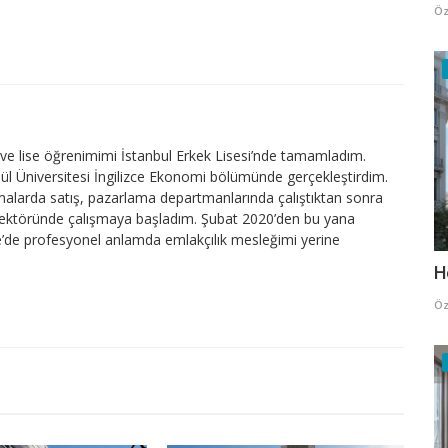
Öz
e lise öğrenimimi İstanbul Erkek Lisesi’nde tamamladım.
lül Üniversitesi İngilizce Ekonomi bölümünde gerçekleştirdim.
firmalarda satış, pazarlama departmanlarında çalıştıktan sonra
sektöründe çalışmaya başladım. Şubat 2020’den bu yana
’de profesyonel anlamda emlakçılık mesleğimi yerine
H
Öz