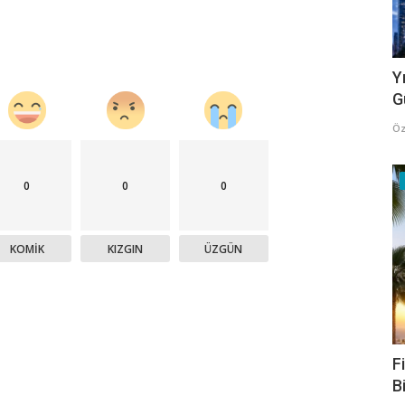
Y
G
Öz
0
0
0
KOMIK
KIZGIN
ÜZGÜN
F
B