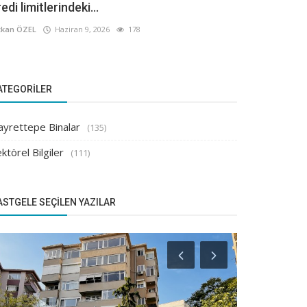
edi limitlerindeki...
kan ÖZEL
Haziran 9, 2026
178
ATEGORILER
ayrettepe Binalar
(135)
ktörel Bilgiler
(111)
ASTGELE SEÇILEN YAZILAR