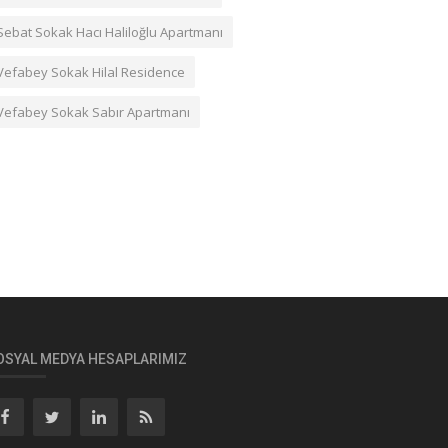
Sebat Sokak Hacı Haliloğlu Apartmanı
Vefabey Sokak Hilal Residence
Vefabey Sokak Sabır Apartmanı
OSYAL MEDYA HESAPLARIMIZ