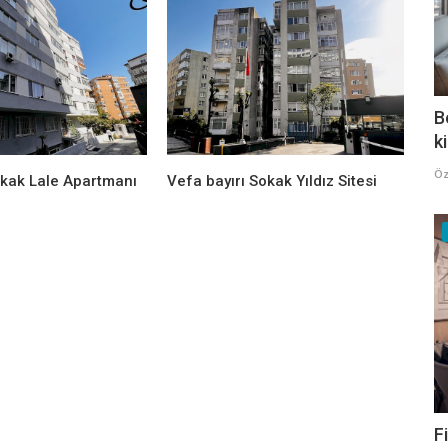
B
k
Öz
okak Lale Apartmanı
Vefa bayırı Sokak Yıldız Sitesi
F