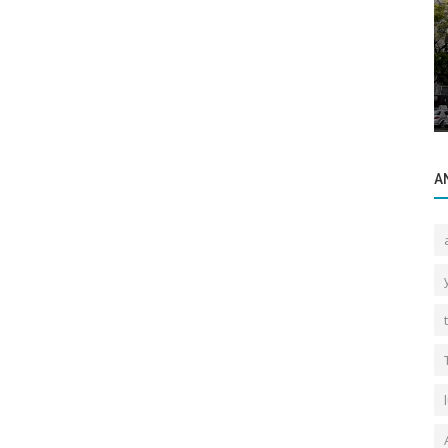
Sektörel Bilgiler
Gayrettepe’de Satılık Daire Alırken Dikkat
Edilmesi Gerekenler.
A