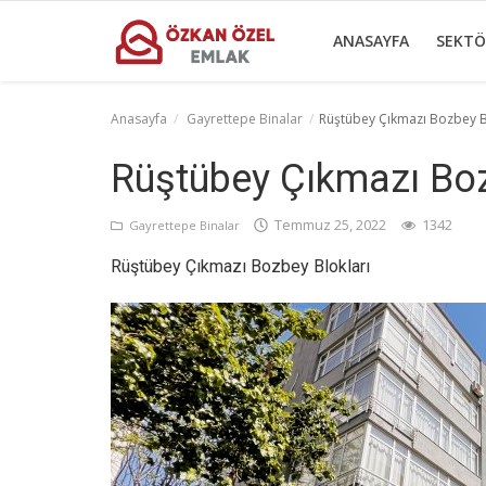
ANASAYFA
SEKTÖ
Anasayfa
Gayrettepe Binalar
Rüştübey Çıkmazı Bozbey B
Anasayfa
Rüştübey Çıkmazı Boz
Sektörel Bilgiler
Temmuz 25, 2022
1342
Gayrettepe Binalar
Gayrettepe Binalar
Rüştübey Çıkmazı Bozbey Blokları
Galeri
İletişim
Türkçe