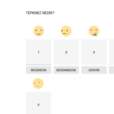
TEPKINIZ NEDIR?
1
0
0
BEĞENDIM
BEĞENMEDIM
SEVDIM
0