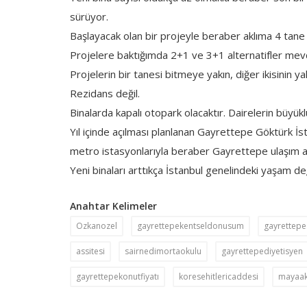
sürüyor.
Başlayacak olan bir projeyle beraber aklıma 4 tane
Projelere baktığımda 2+1 ve 3+1 alternatifler mevcu
Projelerin bir tanesi bitmeye yakın, diğer ikisinin y
Rezidans değil.
Binalarda kapalı otopark olacaktır. Dairelerin büyük
Yıl içinde açılması planlanan Gayrettepe Göktürk İs
metro istasyonlarıyla beraber Gayrettepe ulaşım a
Yeni binaları arttıkça İstanbul genelindeki yaşam değ
Anahtar Kelimeler
Ozkanozel
gayrettepekentseldonusum
gayrettepes
assitesi
sairnedimortaokulu
gayrettepediyetisyen
gayrettepekonutfiyatı
koresehitlericaddesi
mayaak