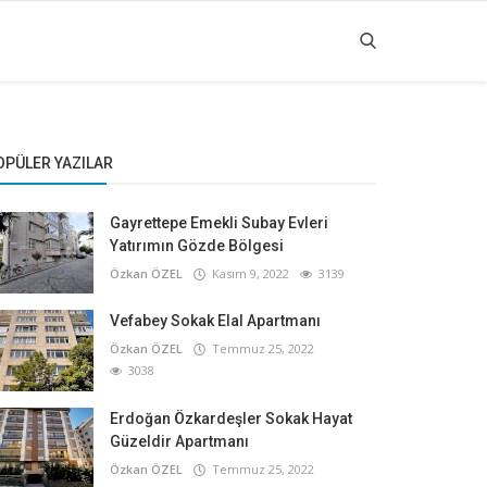
OPÜLER YAZILAR
Gayrettepe Emekli Subay Evleri
Yatırımın Gözde Bölgesi
Özkan ÖZEL
Kasım 9, 2022
3139
Vefabey Sokak Elal Apartmanı
Özkan ÖZEL
Temmuz 25, 2022
3038
Erdoğan Özkardeşler Sokak Hayat
Güzeldir Apartmanı
Özkan ÖZEL
Temmuz 25, 2022