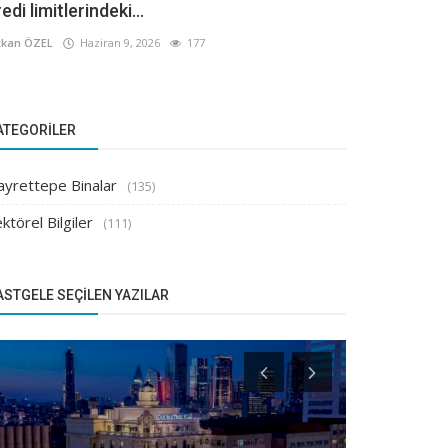
edi limitlerindeki...
kan ÖZEL
Haziran 9, 2026
177
ATEGORILER
ayrettepe Binalar
(135)
ktörel Bilgiler
(111)
ASTGELE SEÇILEN YAZILAR