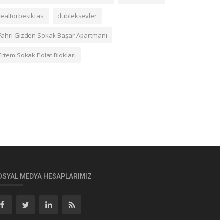
realtorbesiktas
dubleksevler
Fahri Gizden Sokak Başar Apartmanı
Ertem Sokak Polat Blokları
OSYAL MEDYA HESAPLARIMIZ