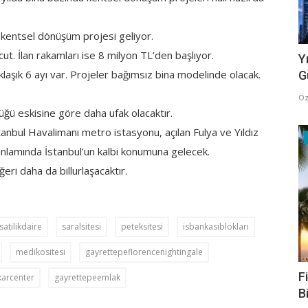
 kentsel dönüşüm projesi geliyor.
t. İlan rakamları ise 8 milyon TL’den başlıyor.
Y
aklaşık 6 ayı var. Projeler bağımsız bina modelinde olacak.
G
Öz
lüğü eskisine göre daha ufak olacaktır.
tanbul Havalimanı metro istasyonu, açılan Fulya ve Yıldız
nlamında İstanbul’un kalbi konumuna gelecek.
eri daha da billurlaşacaktır.
atilikdaire
saralsitesi
peteksitesi
isbankasıblokları
medikositesi
gayrettepeflorencenightingale
F
arcenter
gayrettepeemlak
B