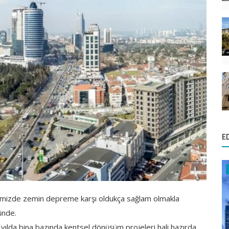
E
lemizde zemin depreme karşı oldukça sağlam olmakla
ünde.
 yılda bina bazında kentsel dönüşüm projeleri hali hazırda