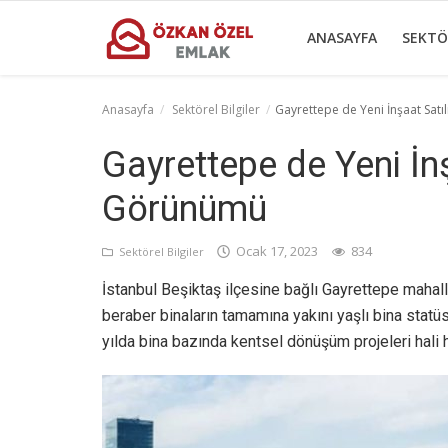
ANASAYFA
SEKTÖ
Anasayfa
Sektörel Bilgiler
Gayrettepe de Yeni İnşaat Satı
Anasayfa
Gayrettepe de Yeni İnş
Sektörel Bilgiler
Görünümü
Gayrettepe Binalar
Ocak 17, 2023
834
Sektörel Bilgiler
Galeri
İstanbul Beşiktaş ilçesine bağlı Gayrettepe mah
İletişim
beraber binaların tamamına yakını yaşlı bina statü
yılda bina bazında kentsel dönüşüm projeleri hali 
Türkçe