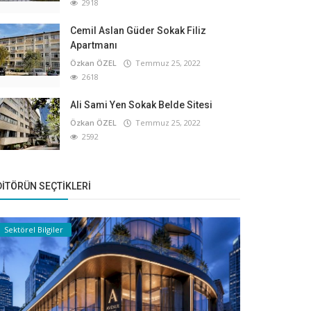
2918
Cemil Aslan Güder Sokak Filiz
Apartmanı
Özkan ÖZEL
Temmuz 25, 2022
2618
Ali Sami Yen Sokak Belde Sitesi
Özkan ÖZEL
Temmuz 25, 2022
2592
DITÖRÜN SEÇTIKLERI
Sektörel Bilgiler