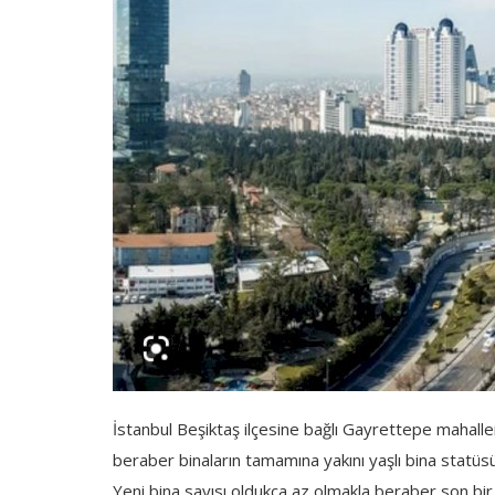
İstanbul Beşiktaş ilçesine bağlı Gayrettepe mahal
beraber binaların tamamına yakını yaşlı bina statüs
Yeni bina sayısı oldukça az olmakla beraber son bir