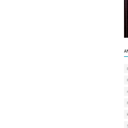
Gayrettepe Binalar
lmak
Girne Sokak Yakup Bey Konağı Apartmanı
A