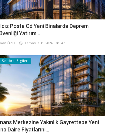
ıldız Posta Cd Yeni Binalarda Deprem
üvenliği Yatırım...
kan ÖZEL
Temmuz 31, 2026
47
Sektörel Bilgiler
inans Merkezine Yakınlık Gayrettepe Yeni
ina Daire Fiyatlarını...