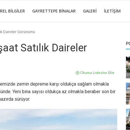
REL BILGILER
GAYRETTEPE BINALAR
GALERI
İLETIŞIM
lık Daireler Görünümü
P
aat Satılık Daireler
Okuma Listesine Ekle
allemizde zemin depreme karşı oldukça sağlam olmakla
sünde. Yeni bina sayısı oldukça az olmakla beraber son bir
hazırda sürüyor.