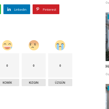
Öz
Linkedin
Pinterest
0
0
0
H
Öz
KOMIK
KIZGIN
ÜZGÜN