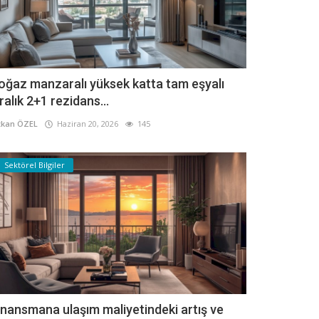
oğaz manzaralı yüksek katta tam eşyalı
iralık 2+1 rezidans...
kan ÖZEL
Haziran 20, 2026
145
Sektörel Bilgiler
inansmana ulaşım maliyetindeki artış ve