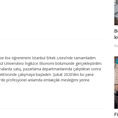
B
k
Öz
e lise öğrenimimi İstanbul Erkek Lisesi’nde tamamladım.
lül Üniversitesi İngilizce Ekonomi bölümünde gerçekleştirdim.
firmalarda satış, pazarlama departmanlarında çalıştıktan sonra
sektöründe çalışmaya başladım. Şubat 2020’den bu yana
’de profesyonel anlamda emlakçılık mesleğimi yerine
F