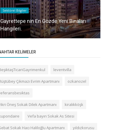
Sektörel Bilgiler
Gayrettepe Bin
Gayrettepe nin En Gözde Yeni Binaları
Hangileri.
Yankı Sokak
NAHTAR KELIMELER
BeşiktaşTicariGayrimenkul
leventvilla
Rüştübey Çıkmazı Evrim Apartmanı
ozkanozel
referansbesiktas
Fikri Öneş Sokak Dilek Apartmanı
kiralıkköşk
kupondaire
Vefa bayırı Sokak As Sitesi
Sebat Sokak Hacı Haliloğlu Apartmanı
yıldızkorusu