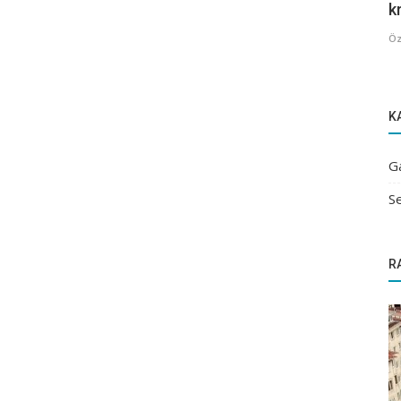
kr
Öz
K
G
Se
R