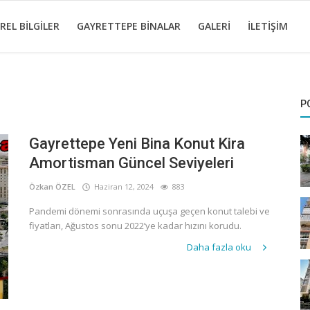
REL BILGILER
GAYRETTEPE BINALAR
GALERI
İLETIŞIM
P
Gayrettepe Yeni Bina Konut Kira
Amortisman Güncel Seviyeleri
Özkan ÖZEL
Haziran 12, 2024
883
Pandemi dönemi sonrasında uçuşa geçen konut talebi ve
fiyatları, Ağustos sonu 2022’ye kadar hızını korudu.
Daha fazla oku