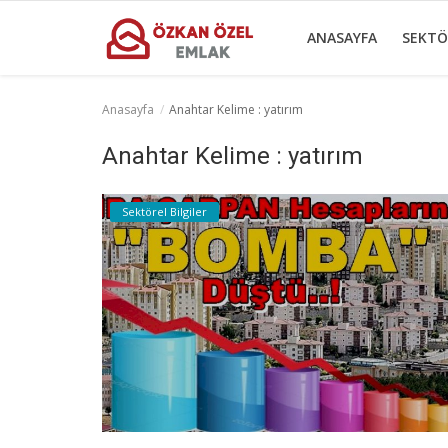
ANASAYFA
SEKTÖ
Anasayfa
Anahtar Kelime : yatırım
Anasayfa
Anahtar Kelime : yatırım
Sektörel Bilgiler
Sektörel Bilgiler
Gayrettepe Binalar
Galeri
İletişim
Türkçe