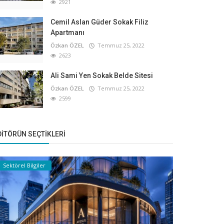
2921
Cemil Aslan Güder Sokak Filiz
Apartmanı
Özkan ÖZEL
Temmuz 25, 2022
2623
Ali Sami Yen Sokak Belde Sitesi
Özkan ÖZEL
Temmuz 25, 2022
2599
DITÖRÜN SEÇTIKLERI
Sektörel Bilgiler