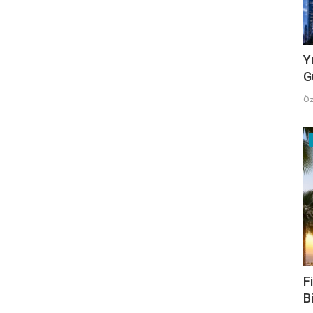
Y
G
Öz
F
B