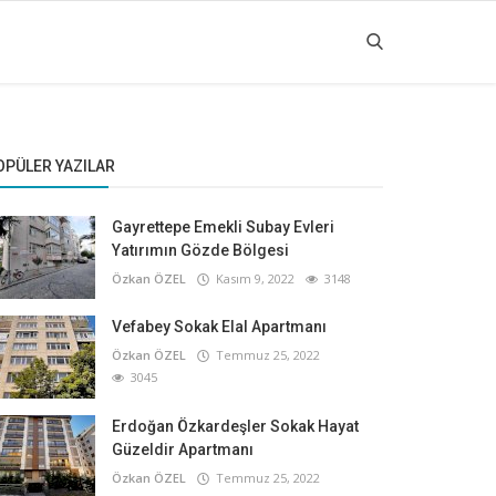
OPÜLER YAZILAR
Gayrettepe Emekli Subay Evleri
Yatırımın Gözde Bölgesi
Özkan ÖZEL
Kasım 9, 2022
3148
Vefabey Sokak Elal Apartmanı
Özkan ÖZEL
Temmuz 25, 2022
3045
Erdoğan Özkardeşler Sokak Hayat
Güzeldir Apartmanı
Özkan ÖZEL
Temmuz 25, 2022