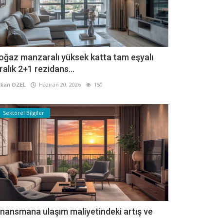
oğaz manzaralı yüksek katta tam eşyalı
iralık 2+1 rezidans...
kan ÖZEL
Haziran 20, 2026
150
Sektörel Bilgiler
inansmana ulaşım maliyetindeki artış ve