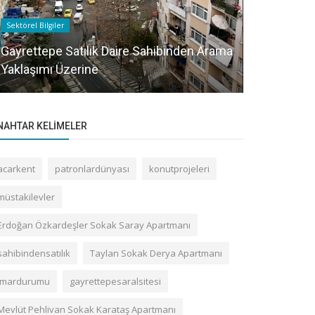
Sektörel Bilgiler
Gayrettepe Bin
Gayrettepe Satılık Daire Sahibinden Arama
Yaklaşımı Üzerine
Ertem Sokak
NAHTAR KELIMELER
acarkent
patronlardünyası
konutprojeleri
müstakilevler
Erdoğan Özkardeşler Sokak Saray Apartmanı
sahibindensatılık
Taylan Sokak Derya Apartmanı
imardurumu
gayrettepesaralsitesi
Mevlüt Pehlivan Sokak Karataş Apartmanı