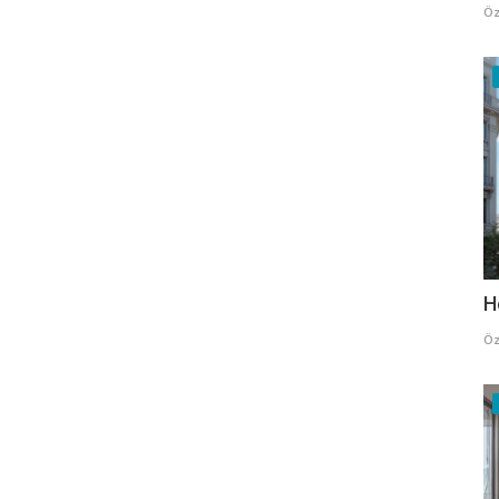
Öz
H
Öz