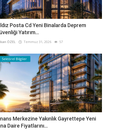
ıldız Posta Cd Yeni Binalarda Deprem
üvenliği Yatırım...
kan ÖZEL
Temmuz 31, 2026
57
Sektörel Bilgiler
inans Merkezine Yakınlık Gayrettepe Yeni
ina Daire Fiyatlarını...