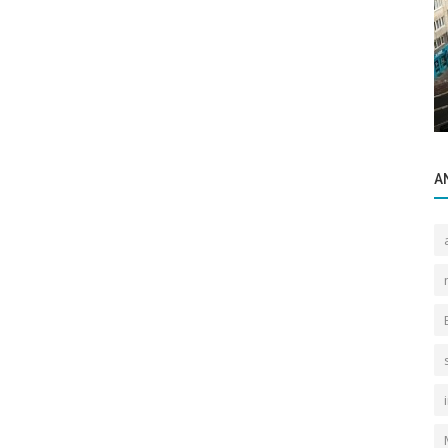
Sektörel Bilgiler
mde
Dubai ye ilk iş ziyaretimizi gerçekleştirdik.
A