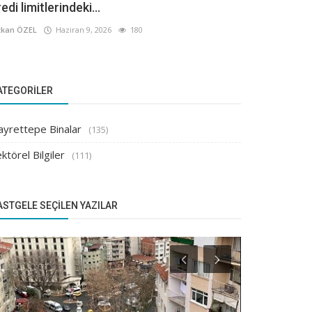
edi limitlerindeki...
kan ÖZEL
Haziran 9, 2026
180
ATEGORILER
ayrettepe Binalar
(135)
ktörel Bilgiler
(111)
ASTGELE SEÇILEN YAZILAR