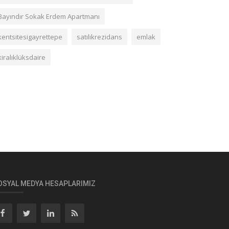
Bayındır Sokak Erdem Apartmanı
kentsitesigayrettepe
satılıkrezidans
emlak
kiralıklüksdaire
OSYAL MEDYA HESAPLARIMIZ