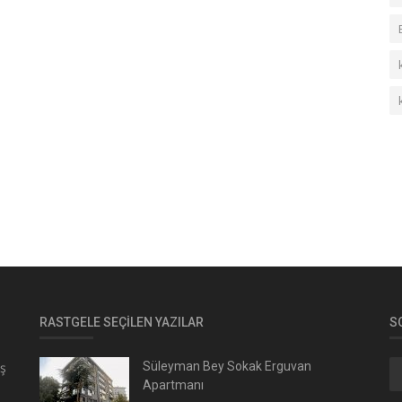
RASTGELE SEÇILEN YAZILAR
S
ış
Süleyman Bey Sokak Erguvan
Apartmanı