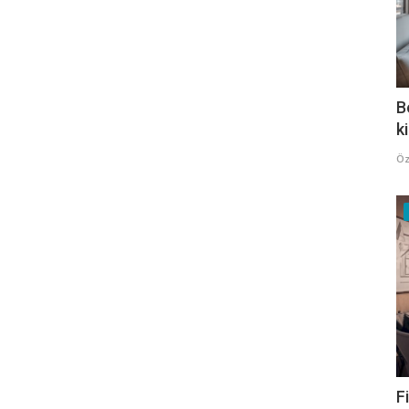
B
k
Öz
F