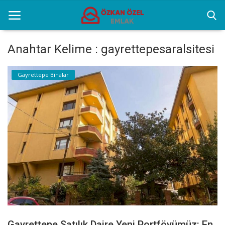
Anahtar Kelime : gayrettepesaralsitesi
Anasayfa
Gayrettepe Binalar
Gayrettepe Binalar
Sektörel Bilgiler
Galeri
İletişim
Türkçe
Gayrettepe Satılık Daire Yeni Portföyümüz: En