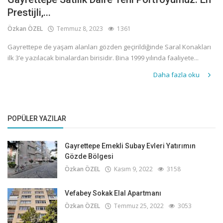
Prestijli,...
Özkan ÖZEL
Temmuz 8, 2023
1361
Gayrettepe de yaşam alanları gözden geçirildiğinde Saral Konakları
ilk 3’e yazılacak binalardan birisidir. Bina 1999 yılında faaliyete...
Daha fazla oku
POPÜLER YAZILAR
Gayrettepe Emekli Subay Evleri Yatırımın
Gözde Bölgesi
Özkan ÖZEL
Kasım 9, 2022
3158
Vefabey Sokak Elal Apartmanı
Özkan ÖZEL
Temmuz 25, 2022
3053