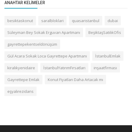
ANAHTAR KELIMELER
besiktaskonut
saralbloklari
quasaristanbul
dubai
Süleyman Bey Sokak Erguvan Apartmanı
BeşiktaşSatılıkOfis
gayrettepekentseldönüşüm
Gül Acara Sokak Loca Gayrettepe Apartmanı
İstanbulEmlak
kiralıkyenidaire
İstanbulYatırımFırsatları
inşaatfirması
Gayrettepe Emlak
Konut Fiyatları Daha Artacak mı
eşyalırezidans