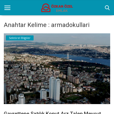
Anahtar Kelime : armadokullari
Anasayfa
Sektörel Bilgiler
Sektörel Bilgiler
Gayrettepe Binalar
Galeri
İletişim
Türkçe
Gayrettepe Satılık Konut Arz Talep Mevcut