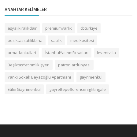
ANAHTAR KELIMELER
eşyalıkiralıkdair
premiumvarlık
cbturkiye
besiktassatilikbina
satılık
medikositesi
armadaokullari
İstanbulYatırımFırsatları
leventvilla
BeşiktaşYatırımlıkİşyeri
patronlardünyası
Yankı Sokak Beyazoğlu Apartmanı
gayrimenkul
EtilerGayrimenkul
gayrettepeflorencenightingale