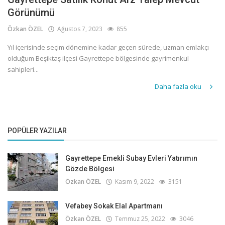
Görünümü
Özkan ÖZEL
Ağustos 7, 2023
855
Yıl içerisinde seçim dönemine kadar geçen sürede, uzman emlakçı
olduğum Beşiktaş ilçesi Gayrettepe bölgesinde gayrimenkul
sahipleri...
Daha fazla oku
POPÜLER YAZILAR
Gayrettepe Emekli Subay Evleri Yatırımın
Gözde Bölgesi
Özkan ÖZEL
Kasım 9, 2022
3151
Vefabey Sokak Elal Apartmanı
Özkan ÖZEL
Temmuz 25, 2022
3046