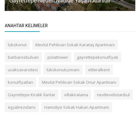
Gayrettepe Neden Nadide Yaşam Alanıdır
ANAHTAR KELIMELER
lükskonut
Mevlüt Pehlivan Sokak Karataş Apartmanı
barbarosbulvarı
polattower
gayrettepekonutfiyatı
ucaksavarsitesi
lükskonutuzmanı
etileralkent
konutfiyatları
Mevlüt Pehlivan Sokak Onur Apartmanı
Gayrettepe Kiralık İlanlar
villakiralama
nextlevelistanbul
eşyalırezidans
Hamidiye Sokak Hakan Apartmanı