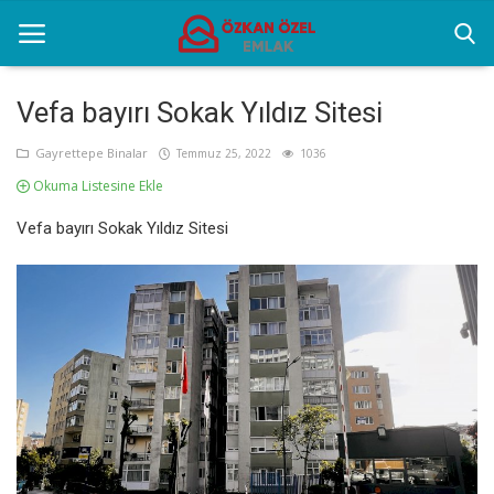
Vefa bayırı Sokak Yıldız Sitesi
Anasayfa
Gayrettepe Binalar
Temmuz 25, 2022
1036
Okuma Listesine Ekle
Sektörel Bilgiler
Vefa bayırı Sokak Yıldız Sitesi
Gayrettepe Binalar
Galeri
İletişim
Türkçe