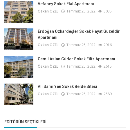
Vefabey Sokak Elal Apartmanı
Özkan ÖZEL
Temmuz 25, 2022
3035
Erdoğan Özkardeşler Sokak Hayat Güzeldir
Apartmanı
Özkan ÖZEL
Temmuz 25, 2022
2916
Cemil Aslan Güder Sokak Filiz Apartmanı
Özkan ÖZEL
Temmuz 25, 2022
2615
Ali Sami Yen Sokak Belde Sitesi
Özkan ÖZEL
Temmuz 25, 2022
2589
EDITÖRÜN SEÇTIKLERI