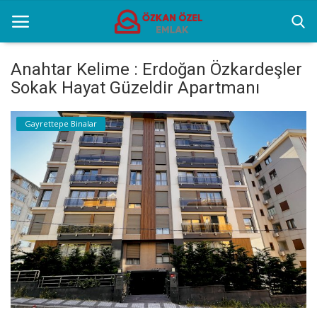
Anahtar Kelime : Erdoğan Özkardeşler
Sokak Hayat Güzeldir Apartmanı
Anasayfa
Gayrettepe Binalar
Gayrettepe Binalar
Sektörel Bilgiler
Galeri
İletişim
Türkçe