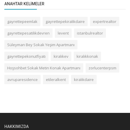
ANAHTAR KELIMELER
gayrettepeemlak
gayrettepekiralikdaire
expertrealtor
gayrettepesatilikdevren
levent
istanbulrealtor
Süleyman Bey Sokak Yeşim Apartmanı
gayrettepekonutfiyatı
kiralıkev
kiralıkkonak
Hoşsohbet Sokak Metin Konak Apartmanı
zorlucenterpsm
avruparesidence
etileralkent
kiralıkdaire
HAKKIMIZDA