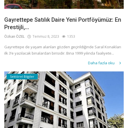
Gayrettepe Satılık Daire Yeni Portföyümüz: En
Prestijli,...
Özkan ÖZEL
Temmuz 8, 2023
1353
Gayrettepe de yaşam alanları gözden geçirildiğinde Saral Konakları
ilk 3’e yazılacak binalardan birisidir. Bina 1999 yılında faaliyete...
Daha fazla oku
Sektörel Bilgiler