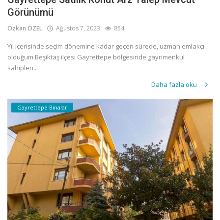
Görünümü
Özkan ÖZEL
Ağustos 7, 2023
854
Yıl içerisinde seçim dönemine kadar geçen sürede, uzman emlakçı
olduğum Beşiktaş ilçesi Gayrettepe bölgesinde gayrimenkul
sahipleri...
Daha fazla oku
Gayrettepe Binalar