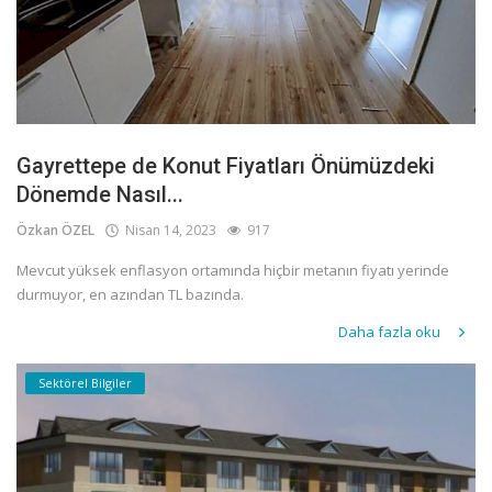
Gayrettepe de Konut Fiyatları Önümüzdeki
Dönemde Nasıl...
Özkan ÖZEL
Nisan 14, 2023
917
Mevcut yüksek enflasyon ortamında hiçbir metanın fiyatı yerinde
durmuyor, en azından TL bazında.
Daha fazla oku
Sektörel Bilgiler