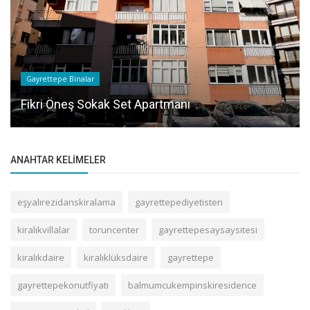
Gayrettepe Binalar
Fikri Öneş Sokak Set Apartmanı
ANAHTAR KELIMELER
eşyalırezidanskiralama
gayrettepediyetisten
kiralıkvillalar
toruncenter
gayrettepesaysaysitesi
kiralıkdaire
kiralıklüksdaire
gayrettepe
gayrettepekonutfiyatı
balmumcukempinskiresidence