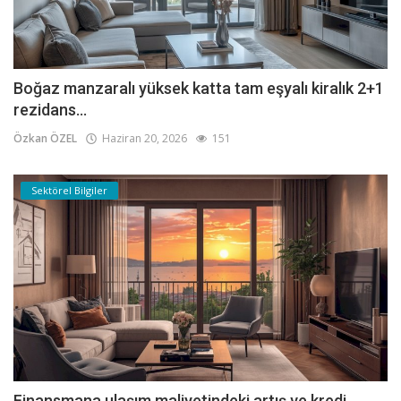
Boğaz manzaralı yüksek katta tam eşyalı kiralık 2+1
rezidans...
Özkan ÖZEL
Haziran 20, 2026
151
Sektörel Bilgiler
Finansmana ulaşım maliyetindeki artış ve kredi