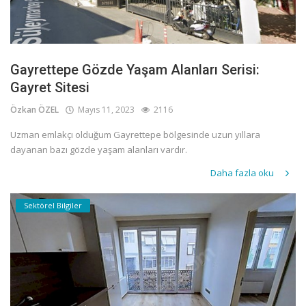
Gayrettepe Gözde Yaşam Alanları Serisi:
Gayret Sitesi
Özkan ÖZEL
Mayıs 11, 2023
2116
Uzman emlakçı olduğum Gayrettepe bölgesinde uzun yıllara
dayanan bazı gözde yaşam alanları vardır.
Daha fazla oku
Sektörel Bilgiler