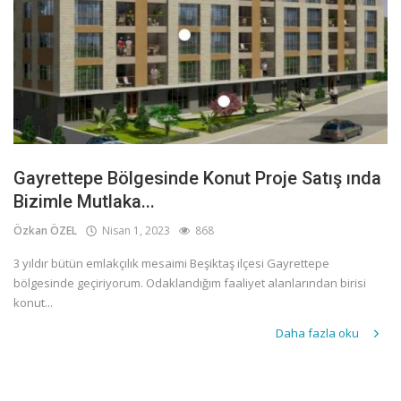
Gayrettepe Bölgesinde Konut Proje Satış ında
Bizimle Mutlaka...
Özkan ÖZEL
Nisan 1, 2023
868
3 yıldır bütün emlakçılık mesaimi Beşiktaş ilçesi Gayrettepe
bölgesinde geçiriyorum. Odaklandığım faaliyet alanlarından birisi
konut...
Daha fazla oku