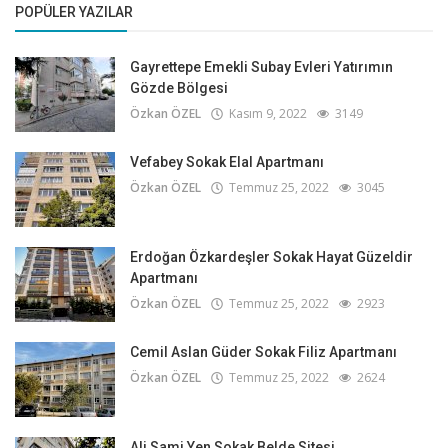
POPÜLER YAZILAR
Gayrettepe Emekli Subay Evleri Yatırımın
Gözde Bölgesi
Özkan ÖZEL
Kasım 9, 2022
3149
Vefabey Sokak Elal Apartmanı
Özkan ÖZEL
Temmuz 25, 2022
3045
Erdoğan Özkardeşler Sokak Hayat Güzeldir
Apartmanı
Özkan ÖZEL
Temmuz 25, 2022
2923
Cemil Aslan Güder Sokak Filiz Apartmanı
Özkan ÖZEL
Temmuz 25, 2022
2624
Ali Sami Yen Sokak Belde Sitesi