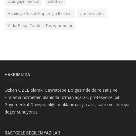
ticarigayrimenkul
satılıkev
Hamidiye Sokak Kapıcıoğlu Blokları
armonisatilik
Yıldız Posta Caddesi Tuş Apartmanı
HAKKIMIZDA
Özkan ÖZEL olarak; Gayrettepe Bölgesi'nde daire satış ve
kiralama hizmetleri alanında uzmanlaşarak, profesyonel bir
Gayrimenkul Danışmanlığı odaklanmasıyla alıcı, satıcı ve kiracıya
değer sunuyoruz.
RASTGELE SEÇILEN YAZILAR