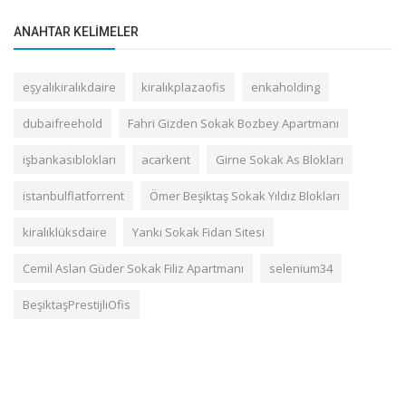
ANAHTAR KELIMELER
eşyalıkiralıkdaire
kiralıkplazaofis
enkaholding
dubaifreehold
Fahri Gizden Sokak Bozbey Apartmanı
işbankasıblokları
acarkent
Girne Sokak As Blokları
istanbulflatforrent
Ömer Beşiktaş Sokak Yıldız Blokları
kiralıklüksdaire
Yankı Sokak Fidan Sitesi
Cemil Aslan Güder Sokak Filiz Apartmanı
selenium34
BeşiktaşPrestijliOfis