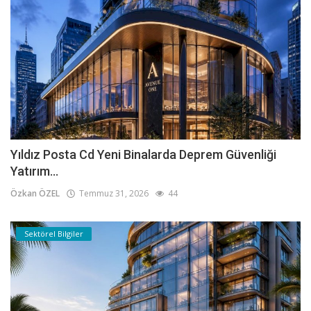
Yıldız Posta Cd Yeni Binalarda Deprem Güvenliği
Yatırım...
Özkan ÖZEL
Temmuz 31, 2026
44
Sektörel Bilgiler