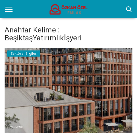
Anahtar Kelime :
BeşiktaşYatırımlıkİşyeri
Anasayfa
Sektörel Bilgiler
Sektörel Bilgiler
Gayrettepe Binalar
Galeri
İletişim
Türkçe