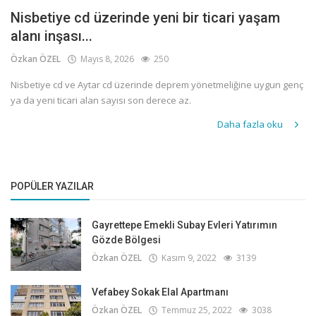
Nisbetiye cd üzerinde yeni bir ticari yaşam
alanı inşası...
Özkan ÖZEL
Mayıs 8, 2026
250
Nisbetiye cd ve Aytar cd üzerinde deprem yönetmeliğine uygun genç
ya da yeni ticari alan sayısı son derece az.
Daha fazla oku
POPÜLER YAZILAR
Gayrettepe Emekli Subay Evleri Yatırımın
Gözde Bölgesi
Özkan ÖZEL
Kasım 9, 2022
3139
Vefabey Sokak Elal Apartmanı
Özkan ÖZEL
Temmuz 25, 2022
3038