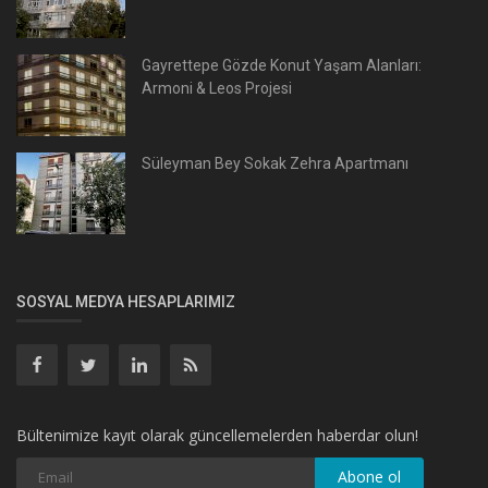
Gayrettepe Gözde Konut Yaşam Alanları:
Armoni & Leos Projesi
Süleyman Bey Sokak Zehra Apartmanı
SOSYAL MEDYA HESAPLARIMIZ
Bültenimize kayıt olarak güncellemelerden haberdar olun!
Abone ol