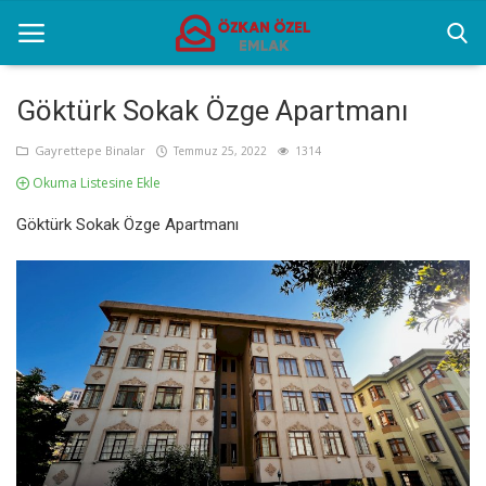
Göktürk Sokak Özge Apartmanı
Anasayfa
Gayrettepe Binalar
Temmuz 25, 2022
1314
Okuma Listesine Ekle
Gayrettepe Binalar
Göktürk Sokak Özge Apartmanı
Sektörel Bilgiler
Galeri
İletişim
Türkçe