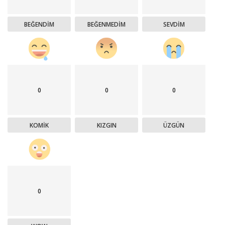
BEĞENDIM
BEĞENMEDIM
SEVDIM
0
0
0
KOMIK
KIZGIN
ÜZGÜN
0