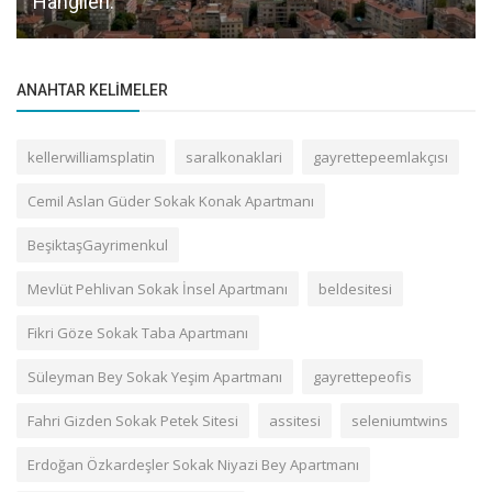
Hangileri.
ANAHTAR KELIMELER
kellerwilliamsplatin
saralkonaklari
gayrettepeemlakçısı
Cemil Aslan Güder Sokak Konak Apartmanı
BeşiktaşGayrimenkul
Mevlüt Pehlivan Sokak İnsel Apartmanı
beldesitesi
Fikri Göze Sokak Taba Apartmanı
Süleyman Bey Sokak Yeşim Apartmanı
gayrettepeofis
Fahri Gizden Sokak Petek Sitesi
assitesi
seleniumtwins
Erdoğan Özkardeşler Sokak Niyazi Bey Apartmanı