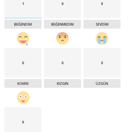
1
0
0
BEĞENDIM
BEĞENMEDIM
SEVDIM
0
0
0
KOMIK
KIZGIN
ÜZGÜN
0