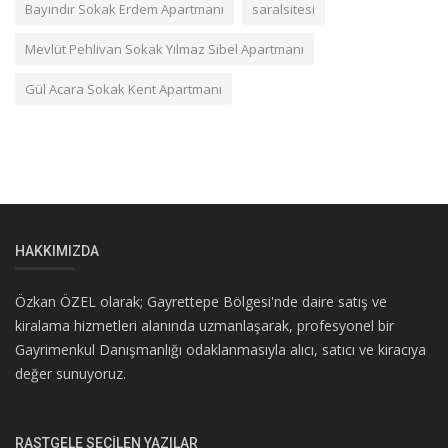
Bayındır Sokak Erdem Apartmanı
saralsitesi
Mevlüt Pehlivan Sokak Yılmaz Sibel Apartmanı
Gül Acara Sokak Kent Apartmanı
HAKKIMIZDA
Özkan ÖZEL olarak; Gayrettepe Bölgesi'nde daire satış ve
kiralama hizmetleri alanında uzmanlaşarak, profesyonel bir
Gayrimenkul Danışmanlığı odaklanmasıyla alıcı, satıcı ve kiracıya
değer sunuyoruz.
RASTGELE SEÇILEN YAZILAR