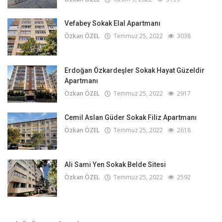
Vefabey Sokak Elal Apartmanı
Özkan ÖZEL
Temmuz 25, 2022
3038
Erdoğan Özkardeşler Sokak Hayat Güzeldir
Apartmanı
Özkan ÖZEL
Temmuz 25, 2022
2917
Cemil Aslan Güder Sokak Filiz Apartmanı
Özkan ÖZEL
Temmuz 25, 2022
2618
Ali Sami Yen Sokak Belde Sitesi
Özkan ÖZEL
Temmuz 25, 2022
2592