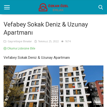
Vefabey Sokak Deniz & Uzunay
Apartmanı
Anasayfa
Gayrettepe Binalar
Temmuz 25, 2022
1674
Sektörel Bilgiler
Okuma Listesine Ekle
Gayrettepe Binalar
Vefabey Sokak Deniz & Uzunay Apartmanı
Galeri
İletişim
Türkçe