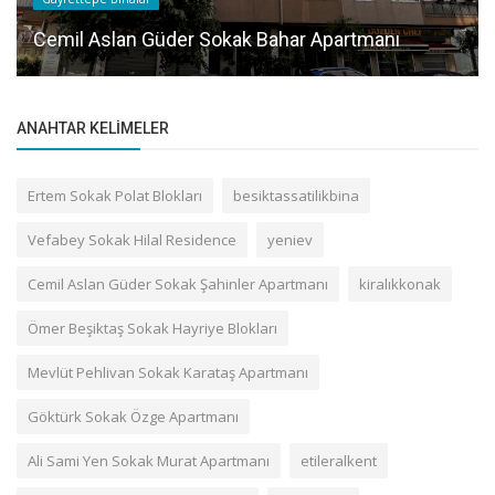
Cemil Aslan Güder Sokak Bahar Apartmanı
ANAHTAR KELIMELER
Ertem Sokak Polat Blokları
besiktassatilikbina
Vefabey Sokak Hilal Residence
yeniev
Cemil Aslan Güder Sokak Şahinler Apartmanı
kiralıkkonak
Ömer Beşiktaş Sokak Hayriye Blokları
Mevlüt Pehlivan Sokak Karataş Apartmanı
Göktürk Sokak Özge Apartmanı
Ali Sami Yen Sokak Murat Apartmanı
etileralkent