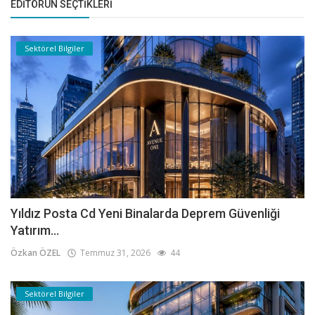
EDITÖRÜN SEÇTIKLERI
Sektörel Bilgiler
Yıldız Posta Cd Yeni Binalarda Deprem Güvenliği
Yatırım...
Özkan ÖZEL
Temmuz 31, 2026
44
Sektörel Bilgiler