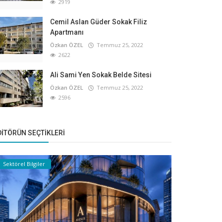
2919
Cemil Aslan Güder Sokak Filiz
Apartmanı
Özkan ÖZEL
Temmuz 25, 2022
2622
Ali Sami Yen Sokak Belde Sitesi
Özkan ÖZEL
Temmuz 25, 2022
2596
DITÖRÜN SEÇTIKLERI
Sektörel Bilgiler