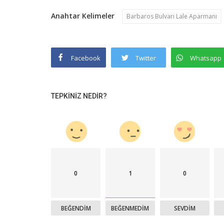
Anahtar Kelimeler
Barbaros Bulvarı Lale Aparmanı
Facebook
Twitter
Whatsapp
TEPKINIZ NEDIR?
0
1
0
BEĞENDIM
BEĞENMEDIM
SEVDIM