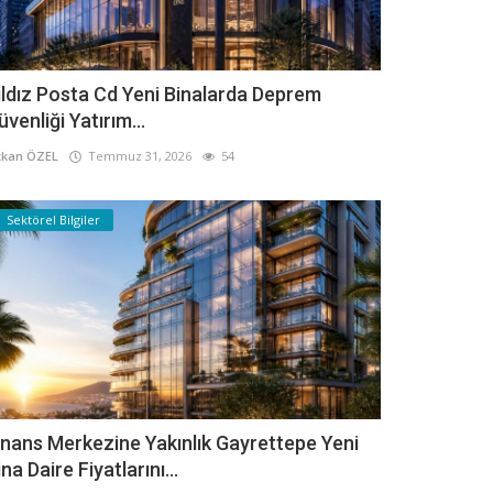
ıldız Posta Cd Yeni Binalarda Deprem
üvenliği Yatırım...
kan ÖZEL
Temmuz 31, 2026
54
Sektörel Bilgiler
inans Merkezine Yakınlık Gayrettepe Yeni
ina Daire Fiyatlarını...