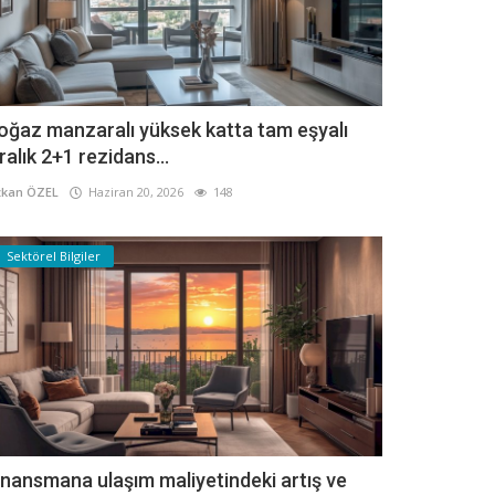
oğaz manzaralı yüksek katta tam eşyalı
iralık 2+1 rezidans...
kan ÖZEL
Haziran 20, 2026
148
Sektörel Bilgiler
inansmana ulaşım maliyetindeki artış ve