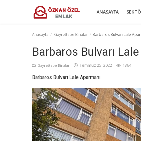
ANASAYFA
SEKTÖ
Anasayfa
Gayrettepe Binalar
Barbaros Bulvarı Lale Apa
Anasayfa
Barbaros Bulvarı Lal
Sektörel Bilgiler
Temmuz 25, 2022
1364
Gayrettepe Binalar
Gayrettepe Binalar
Barbaros Bulvarı Lale Aparmanı
Galeri
İletişim
Türkçe