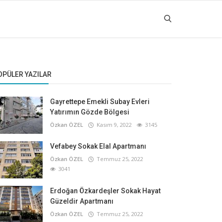
OPÜLER YAZILAR
Gayrettepe Emekli Subay Evleri
Yatırımın Gözde Bölgesi
Özkan ÖZEL
Kasım 9, 2022
3145
Vefabey Sokak Elal Apartmanı
Özkan ÖZEL
Temmuz 25, 2022
3041
Erdoğan Özkardeşler Sokak Hayat
Güzeldir Apartmanı
Özkan ÖZEL
Temmuz 25, 2022