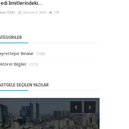
edi limitlerindeki...
kan ÖZEL
Haziran 9, 2026
178
ATEGORILER
ayrettepe Binalar
(135)
ktörel Bilgiler
(111)
ASTGELE SEÇILEN YAZILAR