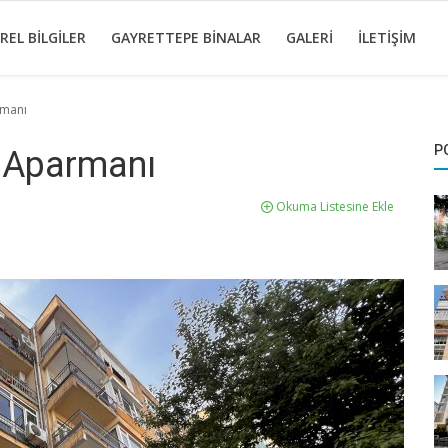
REL BILGILER
GAYRETTEPE BINALAR
GALERI
İLETIŞIM
rmanı
P
e Aparmanı
Okuma Listesine Ekle