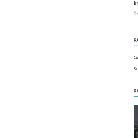
kr
Öz
K
G
Se
R