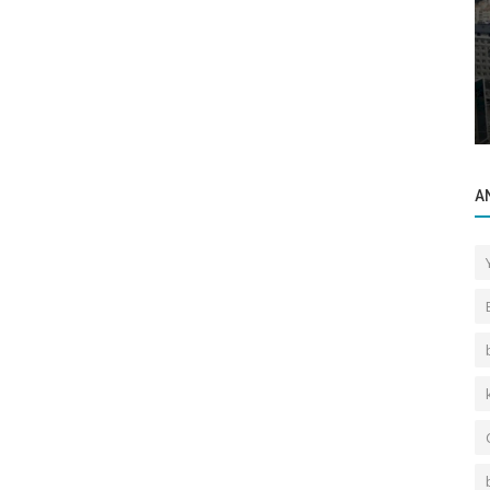
Gayrettepe Binalar
 Ediyor.
Vefabey Sokak Gayret Apartmanı
A