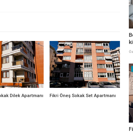
B
k
Öz
okak Dilek Apartmanı
Fikri Öneş Sokak Set Apartmanı
F