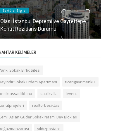
Sektörel Bilgiler
Sektörel Bilgile
Olası İstanbul Depremi ve Gayrettepe
Gayrettepe 
Konut Rezidans Durumu
satışında d
NAHTAR KELIMELER
Yankı Sokak Birlik Sitesi
Bayındır Sokak Erdem Apartmanı
ticarigayrimenkul
besiktassatilikbina
satılıkvilla
levent
konutprojeleri
realtorbesiktas
Cemil Aslan Güder Sokak Nazmi Bey Blokları
boğazmanzarası
yıldızpostacd