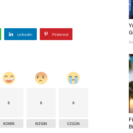
Y
G
Linkedin
Pinterest
Öz
0
0
0
F
KOMIK
KIZGIN
ÜZGÜN
B