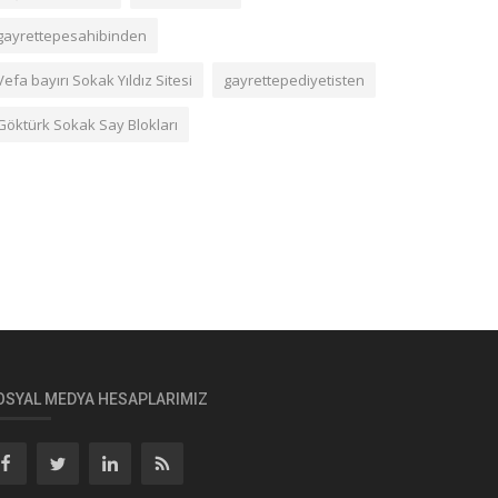
gayrettepesahibinden
Vefa bayırı Sokak Yıldız Sitesi
gayrettepediyetisten
Göktürk Sokak Say Blokları
OSYAL MEDYA HESAPLARIMIZ