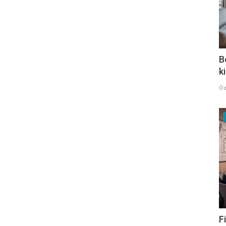
B
k
Öz
F