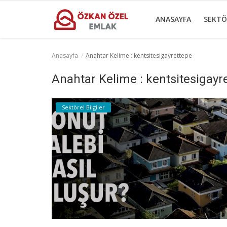
ANASAYFA
SEKTÖ
Anasayfa
Anahtar Kelime : kentsitesigayrettepe
Anasayfa
Anahtar Kelime : kentsitesigayr
Sektörel Bilgiler
Sektörel Bilgiler
Gayrettepe Binalar
Galeri
İletişim
Türkçe