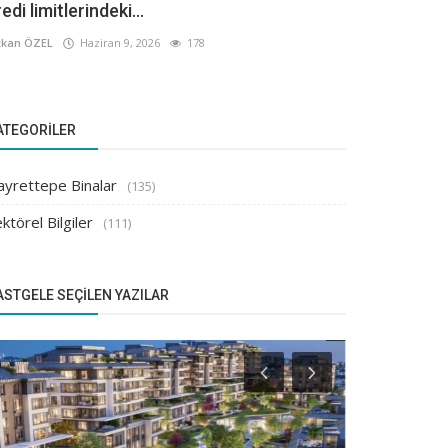
edi limitlerindeki...
kan ÖZEL
Haziran 9, 2026
178
ATEGORILER
ayrettepe Binalar
(135)
ktörel Bilgiler
(111)
ASTGELE SEÇILEN YAZILAR