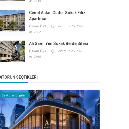
2919
Cemil Aslan Güder Sokak Filiz
Apartmanı
Özkan ÖZEL
Temmuz 25, 2022
2622
Ali Sami Yen Sokak Belde Sitesi
Özkan ÖZEL
Temmuz 25, 2022
2596
DITÖRÜN SEÇTIKLERI
Sektörel Bilgiler