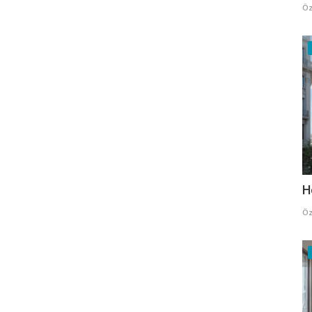
Öz
H
Öz