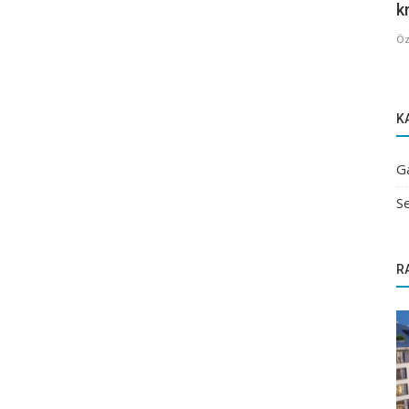
kr
Öz
K
G
Se
R