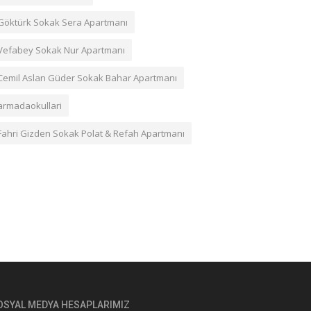
Göktürk Sokak Sera Apartmanı
Vefabey Sokak Nur Apartmanı
Cemil Aslan Güder Sokak Bahar Apartmanı
armadaokullari
Fahri Gizden Sokak Polat & Refah Apartmanı
OSYAL MEDYA HESAPLARIMIZ