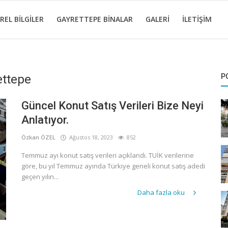
REL BILGILER
GAYRETTEPE BINALAR
GALERI
İLETIŞIM
ettepe
P
Güncel Konut Satış Verileri Bize Neyi
Anlatıyor.
Özkan ÖZEL
Ağustos 18, 2023
852
Temmuz ayı konut satış verileri açıklandı. TUİK verilerine
göre, bu yıl Temmuz ayında Türkiye geneli konut satış adedi
geçen yılın...
Daha fazla oku