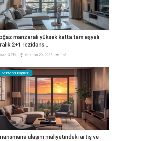
oğaz manzaralı yüksek katta tam eşyalı
iralık 2+1 rezidans...
kan ÖZEL
Haziran 20, 2026
148
Sektörel Bilgiler
inansmana ulaşım maliyetindeki artış ve