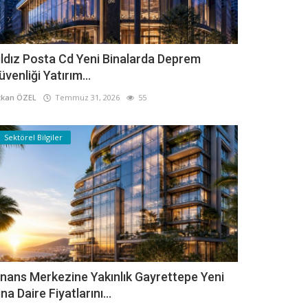
ıldız Posta Cd Yeni Binalarda Deprem
üvenliği Yatırım...
kan ÖZEL
Temmuz 31, 2026
55
Sektörel Bilgiler
inans Merkezine Yakınlık Gayrettepe Yeni
ina Daire Fiyatlarını...