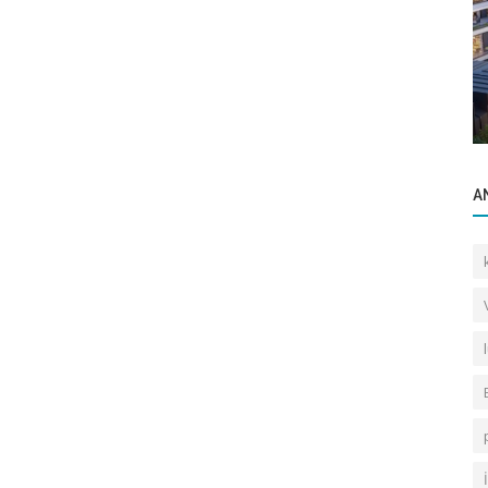
Gayrettepe Binalar
manı
Vefabey Sokak Gayret Apartmanı
A