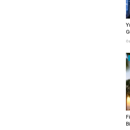
Y
G
Öz
F
B