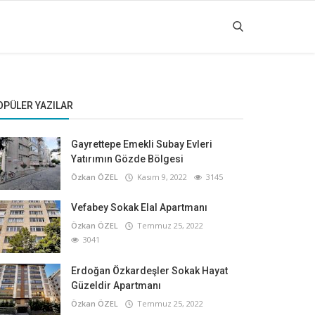
OPÜLER YAZILAR
Gayrettepe Emekli Subay Evleri
Yatırımın Gözde Bölgesi
Özkan ÖZEL
Kasım 9, 2022
3145
Vefabey Sokak Elal Apartmanı
Özkan ÖZEL
Temmuz 25, 2022
3041
Erdoğan Özkardeşler Sokak Hayat
Güzeldir Apartmanı
Özkan ÖZEL
Temmuz 25, 2022