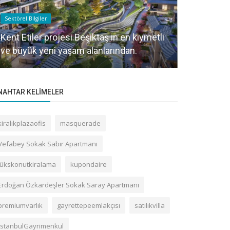
Sektörel Bilgiler
Sektörel Bilgile
Kent Etiler projesi Beşiktaş ın en kıymetli
Dubai de ga
ve büyük yeni yaşam alanlarından.
artık ilgi a
NAHTAR KELIMELER
kiralıkplazaofis
masquerade
Vefabey Sokak Sabır Apartmanı
lükskonutkiralama
kupondaire
Erdoğan Özkardeşler Sokak Saray Apartmanı
premiumvarlık
gayrettepeemlakçısı
satılıkvilla
İstanbulGayrimenkul