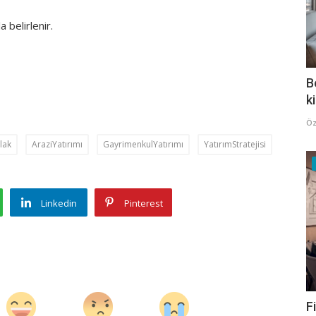
 belirlenir.
B
k
Öz
lak
AraziYatırımı
GayrimenkulYatırımı
YatırımStratejisi
Linkedin
Pinterest
F