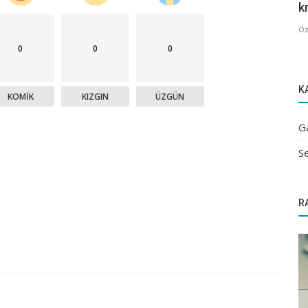
kr
Öz
0
0
0
K
KOMIK
KIZGIN
ÜZGÜN
G
Se
R