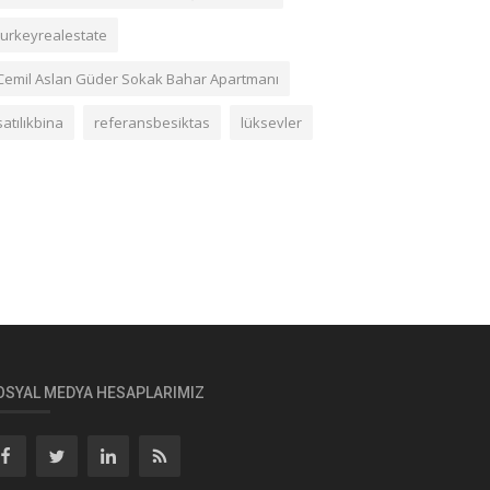
turkeyrealestate
Cemil Aslan Güder Sokak Bahar Apartmanı
satılıkbina
referansbesiktas
lüksevler
OSYAL MEDYA HESAPLARIMIZ