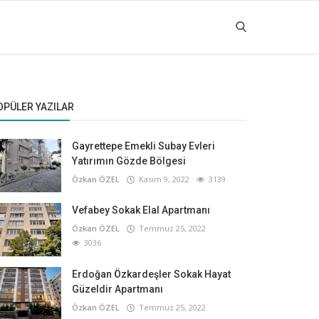
OPÜLER YAZILAR
Gayrettepe Emekli Subay Evleri
Yatırımın Gözde Bölgesi
Özkan ÖZEL
Kasım 9, 2022
3139
Vefabey Sokak Elal Apartmanı
Özkan ÖZEL
Temmuz 25, 2022
3036
Erdoğan Özkardeşler Sokak Hayat
Güzeldir Apartmanı
Özkan ÖZEL
Temmuz 25, 2022