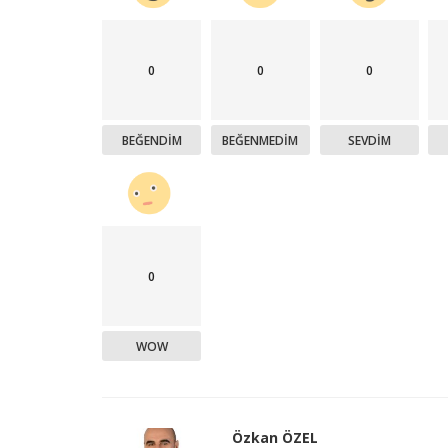
0
0
0
BEĞENDIM
BEĞENMEDIM
SEVDIM
0
WOW
Özkan ÖZEL