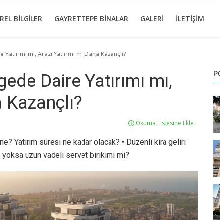
REL BILGILER
GAYRETTEPE BINALAR
GALERI
İLETIŞIM
 Yatırımı mı, Arazi Yatırımı mı Daha Kazançlı?
P
gede Daire Yatırımı mı,
a Kazançlı?
Okuma Listesine Ekle
e? Yatırım süresi ne kadar olacak? • Düzenli kira geliri
ı, yoksa uzun vadeli servet birikimi mi?