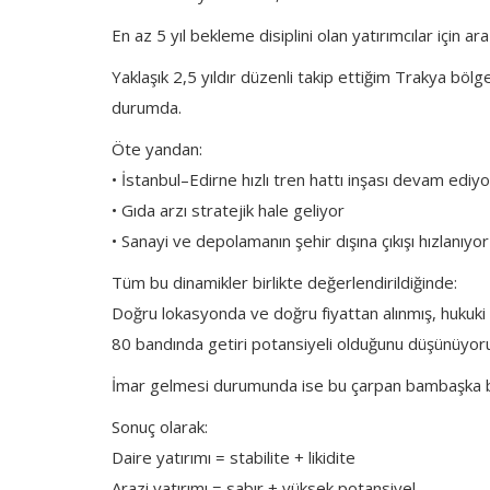
En az 5 yıl bekleme disiplini olan yatırımcılar için ara
Yaklaşık 2,5 yıldır düzenli takip ettiğim Trakya bölge
durumda.
Öte yandan:
• İstanbul–Edirne hızlı tren hattı inşası devam ediyo
• Gıda arzı stratejik hale geliyor
• Sanayi ve depolamanın şehir dışına çıkışı hızlanıyor
Tüm bu dinamikler birlikte değerlendirildiğinde:
Doğru lokasyonda ve doğru fiyattan alınmış, hukuki
80 bandında getiri potansiyeli olduğunu düşünüyor
İmar gelmesi durumunda ise bu çarpan bambaşka bir
Sonuç olarak:
Daire yatırımı = stabilite + likidite
Arazi yatırımı = sabır + yüksek potansiyel