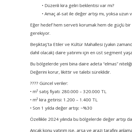
• Düzenli kira geliri beklentisi var mı?
• Amaç al-sat ile değer artışı mı, yoksa uzun v
Eğer hedef hem serveti korumak hem de güçlü bir 
gerekiyor.
Beşiktaş’ta Etiler ve Kültür Mahallesi (yakın zama
dahil olacak) daire yatırımı için en üst segment yaşa
Bu bölgelerde yeni bina daire adeta “elmas” niteliğ
Değerini korur, likittir ve talebi süreklidir.
???? Güncel veriler:
• m² satış fiyatı: 280.000 – 320.000 TL
• m² kira getirisi: 1.200 – 1.400 TL
• Son 1 yılda değer artışı: ~%30
Özellikle 2024 yılında bu bölgelerde değer artışı d
Ancak konu yatırım ise, arsa ve arazi tarafını anlam