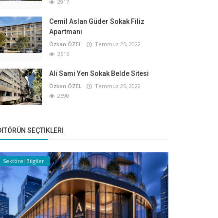
2917
Cemil Aslan Güder Sokak Filiz
Apartmanı
Özkan ÖZEL
Temmuz 25, 2022
2616
Ali Sami Yen Sokak Belde Sitesi
Özkan ÖZEL
Temmuz 25, 2022
2590
DITÖRÜN SEÇTIKLERI
Sektörel Bilgiler