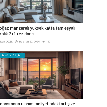
oğaz manzaralı yüksek katta tam eşyalı
iralık 2+1 rezidans...
kan ÖZEL
Haziran 20, 2026
142
Sektörel Bilgiler
inansmana ulaşım maliyetindeki artış ve