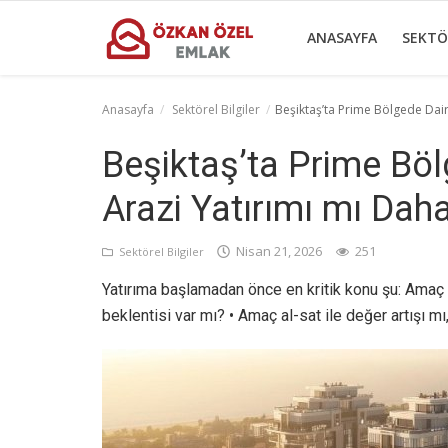
ANASAYFA
SEKTÖ
Anasayfa
Sektörel Bilgiler
Beşiktaş’ta Prime Bölgede Daire
Anasayfa
Beşiktaş’ta Prime Böl
Sektörel Bilgiler
Arazi Yatırımı mı Dah
Gayrettepe Binalar
Nisan 21, 2026
251
Sektörel Bilgiler
Galeri
Yatırıma başlamadan önce en kritik konu şu: Amaç n
İletişim
beklentisi var mı? • Amaç al-sat ile değer artışı m
Türkçe