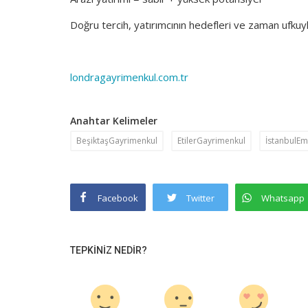
Doğru tercih, yatırımcının hedefleri ve zaman ufkuyla
londragayrimenkul.com.tr
Anahtar Kelimeler
BeşiktaşGayrimenkul
EtilerGayrimenkul
İstanbulEm
Facebook
Twitter
Whatsapp
TEPKINIZ NEDIR?