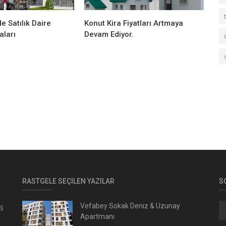
e Satılık Daire
Konut Kira Fiyatları Artmaya
ları
Devam Ediyor.
RASTGELE SEÇILEN YAZILAR
S
ış
Vefabey Sokak Deniz & Uzunay
Apartmanı