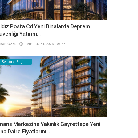
ıldız Posta Cd Yeni Binalarda Deprem
üvenliği Yatırım...
kan ÖZEL
Temmuz 31, 2026
43
Sektörel Bilgiler
inans Merkezine Yakınlık Gayrettepe Yeni
ina Daire Fiyatlarını...