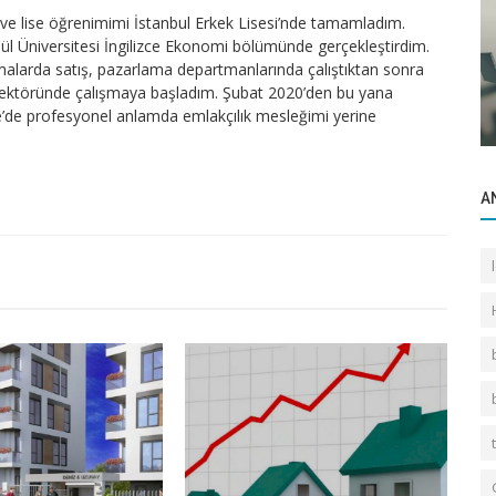
e lise öğrenimimi İstanbul Erkek Lisesi’nde tamamladım.
lül Üniversitesi İngilizce Ekonomi bölümünde gerçekleştirdim.
firmalarda satış, pazarlama departmanlarında çalıştıktan sonra
Gayrettepe Binalar
le
sektöründe çalışmaya başladım. Şubat 2020’den bu yana
Bayındırı Sokak Mecidiye Apartmanı
’de profesyonel anlamda emlakçılık mesleğimi yerine
A