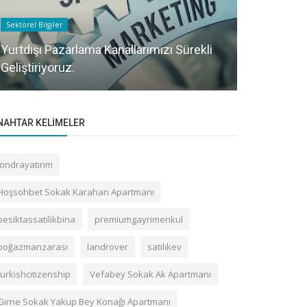
Sektörel Bilgiler
Gayrettepe Bin
Yurtdışı Pazarlama Kanallarımızı Sürekli
Geliştiriyoruz.
Fikri Göze
NAHTAR KELIMELER
londrayatırım
Hoşsohbet Sokak Karahan Apartmanı
besiktassatilikbina
premiumgayrimenkul
boğazmanzarası
landrover
satılıkev
turkishcitizenship
Vefabey Sokak Ak Apartmanı
Girne Sokak Yakup Bey Konağı Apartmanı