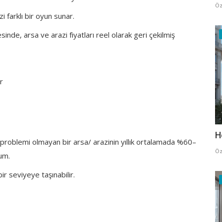
Öz
zi farklı bir oyun sunar.
sinde, arsa ve arazi fiyatları reel olarak geri çekilmiş
r
H
 problemi olmayan bir arsa/ arazinin yıllık ortalamada %60–
Öz
um.
 seviyeye taşınabilir.