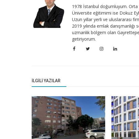
1978 İstanbul doğumluyum. Orta v
Sektörel Bilgiler
Üniversite eğitimimi ise Dokuz Ey
Uzun yıllar yerli ve uluslararası 
Gayrimenkul, Gayrimenkul Sahibiy
2019 yılında emlak danışmanlığı 
Beraber Satılır.
uzmanlık bölgem olan Gayrettepe
getiriyorum.
İLGILI YAZILAR