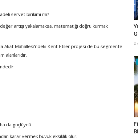
adeli servet birikimi mi?
değer artışı yakalamaksa, matematiği doğru kurmak
Y
G
Öz
nda Akat Mahallesi’ndeki Kent Etiler projesi de bu segmente
m alanlarıdır.
indedir:
F
aha da güçlüydü.
B
adan karar vermek büyük eksiklik olur.