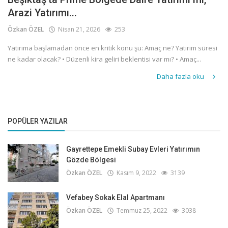
Arazi Yatırımı...
Özkan ÖZEL
Nisan 21, 2026
253
Yatırıma başlamadan önce en kritik konu şu: Amaç ne? Yatırım süresi
ne kadar olacak? • Düzenli kira geliri beklentisi var mı? • Amaç...
Daha fazla oku
POPÜLER YAZILAR
Gayrettepe Emekli Subay Evleri Yatırımın
Gözde Bölgesi
Özkan ÖZEL
Kasım 9, 2022
3139
Vefabey Sokak Elal Apartmanı
Özkan ÖZEL
Temmuz 25, 2022
3038