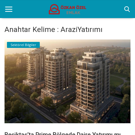
Anahtar Kelime : AraziYatırımı
Anasayfa
Sektörel Bilgiler
Gayrettepe Binalar
Sektörel Bilgiler
Galeri
İletişim
Türkçe
Beşiktaş’ta Prime Bölgede Daire Yatırımı mı,