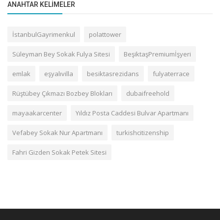
ANAHTAR KELIMELER
İstanbulGayrimenkul
polattower
Süleyman Bey Sokak Fulya Sitesi
BeşiktaşPremiumİşyeri
emlak
eşyalıvilla
besiktasrezidans
fulyaterrace
Rüştübey Çıkmazı Bozbey Blokları
dubaifreehold
mayaakarcenter
Yıldız Posta Caddesi Bulvar Apartmanı
Vefabey Sokak Nur Apartmanı
turkishcitizenship
Fahri Gizden Sokak Petek Sitesi