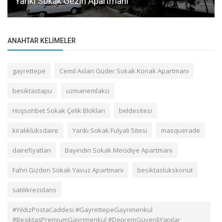
Yankı Sokak Gezin Apartmanı
ANAHTAR KELIMELER
gayrettepe
Cemil Aslan Güder Sokak Konak Apartmanı
besiktastapu
uzmanemlakci
Hoşsohbet Sokak Çelik Blokları
beldesitesi
kiralıklüksdaire
Yankı Sokak Fulyalı Sitesi
masquerade
dairefiyatları
Bayındırı Sokak Mecidiye Apartmanı
Fahri Gizden Sokak Yavuz Apartmanı
besiktaslukskonut
satılıkrezidans
#YıldızPostaCaddesi #GayrettepeGayrimenkul
#BeşiktaşPremiumGayrimenkul #DepremGüvenliYapılar