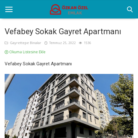
Vefabey Sokak Gayret Apartmanı
Anasayfa
Gayrettepe Binalar
Temmuz 25, 2022
1536
Okuma Listesine Ekle
Sektörel Bilgiler
Vefabey Sokak Gayret Apartmanı
Gayrettepe Binalar
Galeri
İletişim
Türkçe