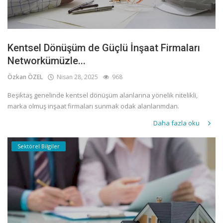
Kentsel Dönüşüm de Güçlü İnşaat Firmaları
Networkümüzle...
Özkan ÖZEL
Nisan 28, 2025
968
Beşiktaş genelinde kentsel dönüşüm alanlarına yönelik nitelikli,
marka olmuş inşaat firmaları sunmak odak alanlarımdan.
Daha fazla oku
Sektörel Bilgiler