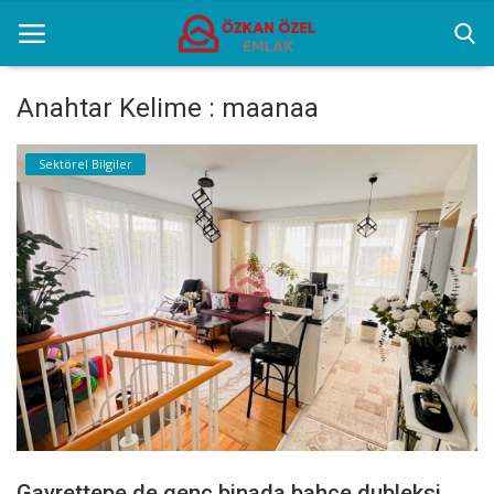
Anahtar Kelime : maanaa
Anasayfa
Sektörel Bilgiler
Sektörel Bilgiler
Gayrettepe Binalar
Galeri
İletişim
Türkçe
Gayrettepe de genç binada bahçe dubleksi