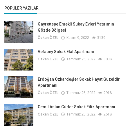
POPÜLER YAZILAR
Gayrettepe Emekli Subay Evleri Yatırımın
Gözde Bölgesi
Özkan ÖZEL
Kasım 9, 2022
3139
Vefabey Sokak Elal Apartmanı
Özkan ÖZEL
Temmuz 25, 2022
3038
Erdoğan Özkardeşler Sokak Hayat Güzeldir
Apartmanı
Özkan ÖZEL
Temmuz 25, 2022
2918
Cemil Aslan Güder Sokak Filiz Apartmanı
Özkan ÖZEL
Temmuz 25, 2022
2618