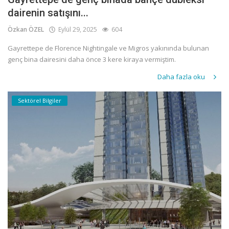
dairenin satışını...
Özkan ÖZEL
Eylül 29, 2025
604
Gayrettepe de Florence Nightingale ve Migros yakınında bulunan
genç bina dairesini daha önce 3 kere kiraya vermiştim.
Daha fazla oku
Sektörel Bilgiler