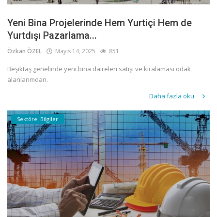
Yeni Bina Projelerinde Hem Yurtiçi Hem de
Yurtdışı Pazarlama...
Özkan ÖZEL
Mayıs 14, 2025
851
Beşiktaş genelinde yeni bina daireleri satışı ve kiralaması odak
alanlarımdan.
Daha fazla oku
Sektörel Bilgiler