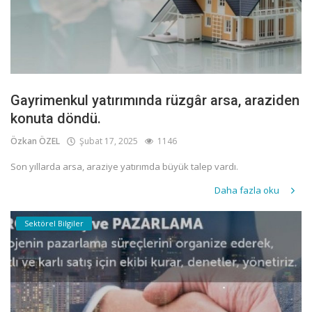
Gayrimenkul yatırımında rüzgâr arsa, araziden
konuta döndü.
Özkan ÖZEL
Şubat 17, 2025
1146
Son yıllarda arsa, araziye yatırımda büyük talep vardı.
Daha fazla oku
Sektörel Bilgiler