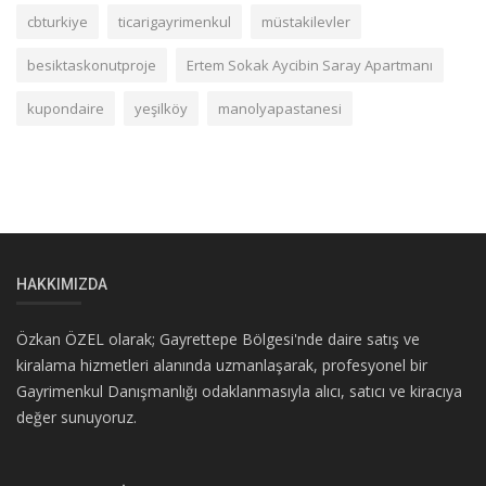
cbturkiye
ticarigayrimenkul
müstakilevler
besiktaskonutproje
Ertem Sokak Aycibin Saray Apartmanı
kupondaire
yeşilköy
manolyapastanesi
HAKKIMIZDA
Özkan ÖZEL olarak; Gayrettepe Bölgesi'nde daire satış ve
kiralama hizmetleri alanında uzmanlaşarak, profesyonel bir
Gayrimenkul Danışmanlığı odaklanmasıyla alıcı, satıcı ve kiracıya
değer sunuyoruz.