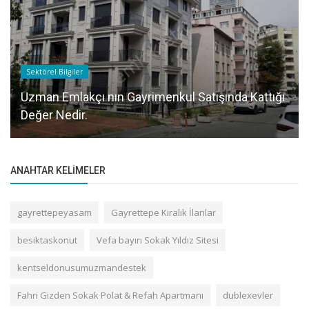
Sektörel Bilgiler
Uzman Emlakçı nın Gayrimenkul Satışında Kattığı
Değer Nedir.
ANAHTAR KELIMELER
gayrettepeyasam
Gayrettepe Kiralık İlanlar
besiktaskonut
Vefa bayırı Sokak Yıldız Sitesi
kentseldonusumuzmandestek
Fahri Gizden Sokak Polat & Refah Apartmanı
dublexevler