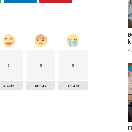
B
k
Öz
0
0
0
KOMIK
KIZGIN
ÜZGÜN
F