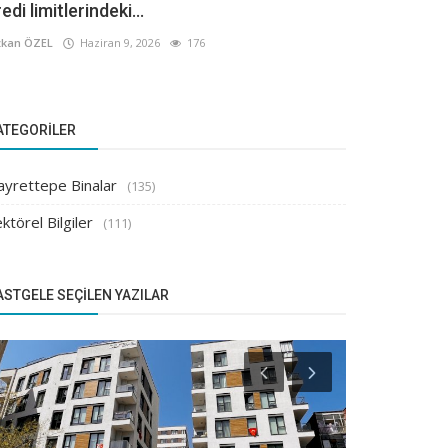
edi limitlerindeki...
kan ÖZEL
Haziran 9, 2026
176
ATEGORILER
ayrettepe Binalar
(135)
ktörel Bilgiler
(111)
ASTGELE SEÇILEN YAZILAR