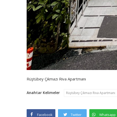
Rüştübey Çıkmazı Riva Apartmanı
Anahtar Kelimeler
Rüştübey Çıkmazı Riva Apartmanı
Facebook
Twitter
Whatsapp