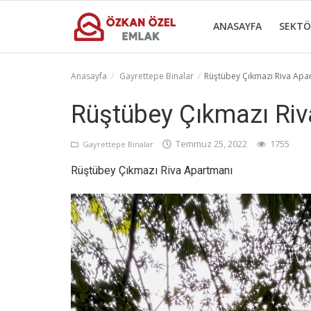
ANASAYFA
SEKTÖ
Anasayfa
Gayrettepe Binalar
Rüştübey Çıkmazı Riva Apa
Anasayfa
Rüştübey Çıkmazı Ri
Sektörel Bilgiler
Temmuz 25, 2022
1755
Gayrettepe Binalar
Gayrettepe Binalar
Rüştübey Çıkmazı Riva Apartmanı
Galeri
İletişim
Türkçe