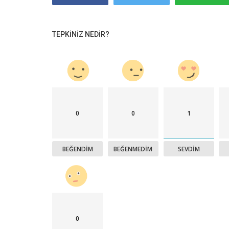
TEPKINIZ NEDIR?
0
0
1
BEĞENDIM
BEĞENMEDIM
SEVDIM
0