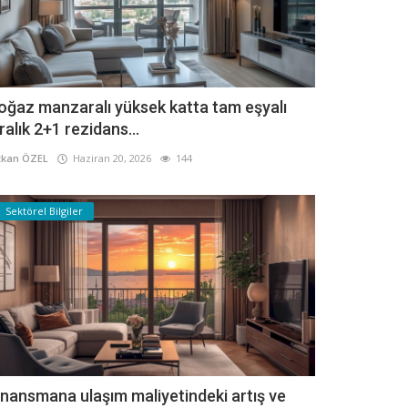
oğaz manzaralı yüksek katta tam eşyalı
iralık 2+1 rezidans...
kan ÖZEL
Haziran 20, 2026
144
Sektörel Bilgiler
inansmana ulaşım maliyetindeki artış ve