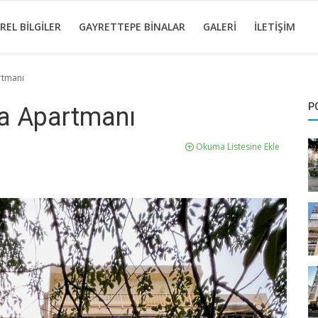
REL BILGILER
GAYRETTEPE BINALAR
GALERI
İLETIŞIM
rtmanı
P
va Apartmanı
Okuma Listesine Ekle