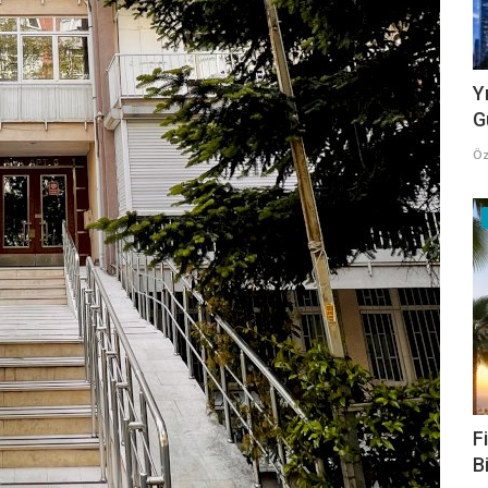
Y
G
Öz
F
B