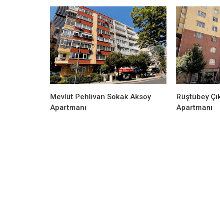
Gayrettepe Binalar
Fahri Gizden Sokak Sema Apartma
Mevlüt Pehlivan Sokak Aksoy
Rüştübey Çı
Apartmanı
Apartmanı