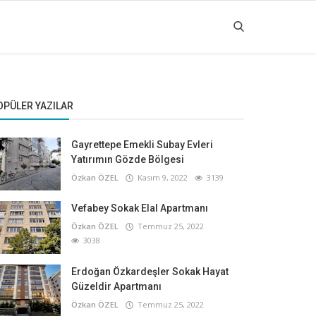
OPÜLER YAZILAR
Gayrettepe Emekli Subay Evleri
Yatırımın Gözde Bölgesi
Özkan ÖZEL
Kasım 9, 2022
3139
Vefabey Sokak Elal Apartmanı
Özkan ÖZEL
Temmuz 25, 2022
3038
Erdoğan Özkardeşler Sokak Hayat
Güzeldir Apartmanı
Özkan ÖZEL
Temmuz 25, 2022