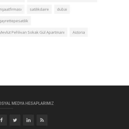
inşaatfirması
satilikdaire
dubai
gayrettepesatilik
Mevlüt Pehlivan Sokak Gül Apartmanı
Astoria
OSYAL MEDYA HESAPLARIMIZ