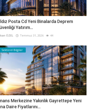
ıldız Posta Cd Yeni Binalarda Deprem
üvenliği Yatırım...
kan ÖZEL
Temmuz 31, 2026
44
Sektörel Bilgiler
inans Merkezine Yakınlık Gayrettepe Yeni
ina Daire Fiyatlarını...