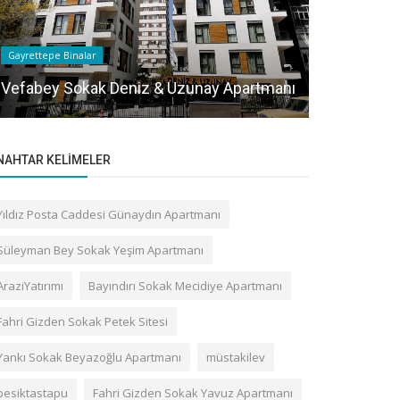
Gayrettepe Binalar
Gayrettepe Bin
Vefabey Sokak Deniz & Uzunay Apartmanı
Mevlüt Peh
NAHTAR KELIMELER
Yıldız Posta Caddesi Günaydın Apartmanı
Süleyman Bey Sokak Yeşim Apartmanı
AraziYatırımı
Bayındırı Sokak Mecidiye Apartmanı
Fahri Gizden Sokak Petek Sitesi
Yankı Sokak Beyazoğlu Apartmanı
müstakilev
besiktastapu
Fahri Gizden Sokak Yavuz Apartmanı