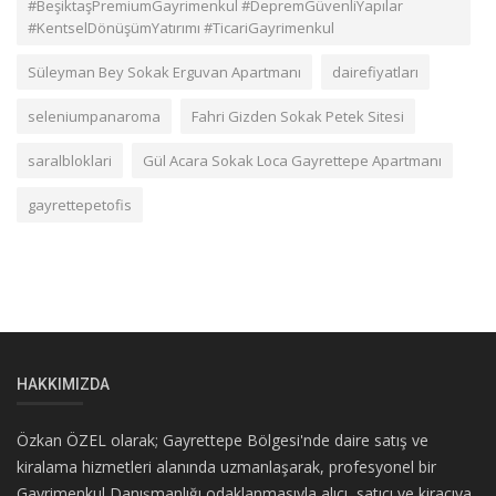
#BeşiktaşPremiumGayrimenkul #DepremGüvenliYapılar
#KentselDönüşümYatırımı #TicariGayrimenkul
Süleyman Bey Sokak Erguvan Apartmanı
dairefiyatları
seleniumpanaroma
Fahri Gizden Sokak Petek Sitesi
saralbloklari
Gül Acara Sokak Loca Gayrettepe Apartmanı
gayrettepetofis
HAKKIMIZDA
Özkan ÖZEL olarak; Gayrettepe Bölgesi'nde daire satış ve
kiralama hizmetleri alanında uzmanlaşarak, profesyonel bir
Gayrimenkul Danışmanlığı odaklanmasıyla alıcı, satıcı ve kiracıya