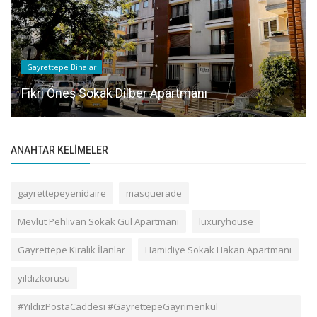
Gayrettepe Binalar
Fikri Öneş Sokak Dilber Apartmanı
ANAHTAR KELIMELER
gayrettepeyenidaire
masquerade
Mevlüt Pehlivan Sokak Gül Apartmanı
luxuryhouse
Gayrettepe Kiralık İlanlar
Hamidiye Sokak Hakan Apartmanı
yıldızkorusu
#YıldızPostaCaddesi #GayrettepeGayrimenkul