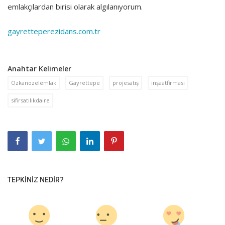
emlakçılardan birisi olarak algılanıyorum.
gayretteperezidans.com.tr
Anahtar Kelimeler
Ozkanozelemlak
Gayrettepe
projesatış
inşaatfirması
sifirsatılıkdaire
TEPKINIZ NEDIR?