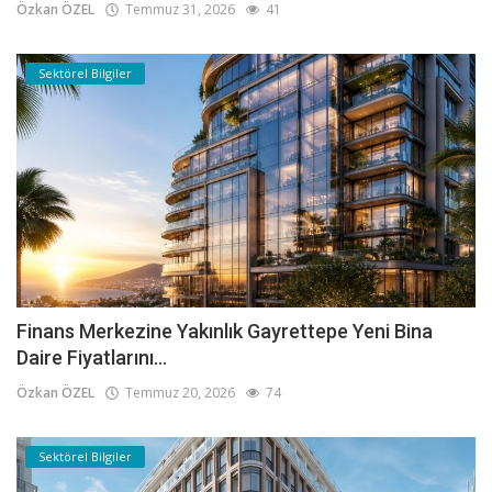
Özkan ÖZEL
Temmuz 31, 2026
41
Sektörel Bilgiler
Finans Merkezine Yakınlık Gayrettepe Yeni Bina
Daire Fiyatlarını...
Özkan ÖZEL
Temmuz 20, 2026
74
Sektörel Bilgiler