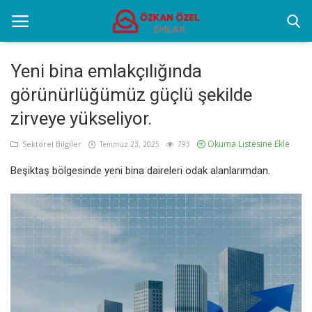
Yeni bina emlakçılığında
görünürlüğümüz güçlü şekilde
Anasayfa
zirveye yükseliyor.
Sektörel Bilgiler
Okuma Listesine Ekle
Sektörel Bilgiler
Temmuz 23, 2025
793
Gayrettepe Binalar
Beşiktaş bölgesinde yeni bina daireleri odak alanlarımdan.
Galeri
İletişim
Türkçe