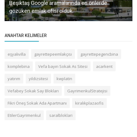
Beşiktaş Google aramalarında en önlerde
gözüken emlak ofisi olduk.
ANAHTAR KELIMELER
eşyalıvilla
gayrettepeemlakçısı
gayrettepegencbina
komplebina
Vefa bayırı Sokak As Sitesi
acarkent
yatırım
yildizsitesi
kwplatin
Vefabey Sokak Say Blokları
GayrimenkulStratejisi
Fikri Öneş Sokak Ada Apartmanı
kiralıkplazaofis
EtilerGayrimenkul
saralbloklari