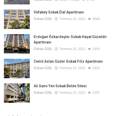
Vefabey Sokak Elal Apartmanı
Özkan ÖZEL
Temmuz 25, 2022
3043
Erdoğan Özkardeşler Sokak Hayat Güzeldir
Apartmanı
Özkan ÖZEL
Temmuz 25, 2022
2919
Cemil Aslan Güder Sokak Filiz Apartmanı
Özkan ÖZEL
Temmuz 25, 2022
2622
Ali Sami Yen Sokak Belde Sitesi
Özkan ÖZEL
Temmuz 25, 2022
2597