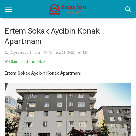
Ertem Sokak Aycibin Konak
Apartmanı
Anasayfa
Gayrettepe Binalar
Temmuz 25, 2022
1331
Sektörel Bilgiler
Okuma Listesine Ekle
Gayrettepe Binalar
Ertem Sokak Aycibin Konak Apartmanı
Galeri
İletişim
Türkçe