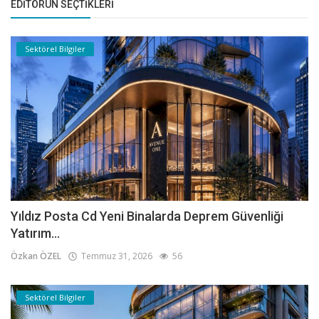
EDITÖRÜN SEÇTIKLERI
Sektörel Bilgiler
Yıldız Posta Cd Yeni Binalarda Deprem Güvenliği
Yatırım...
Özkan ÖZEL
Temmuz 31, 2026
56
Sektörel Bilgiler