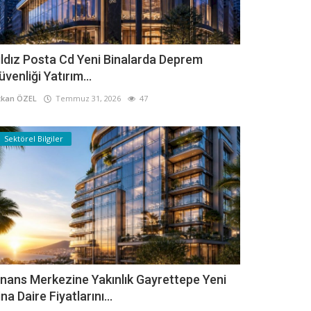
ıldız Posta Cd Yeni Binalarda Deprem
üvenliği Yatırım...
kan ÖZEL
Temmuz 31, 2026
47
Sektörel Bilgiler
inans Merkezine Yakınlık Gayrettepe Yeni
ina Daire Fiyatlarını...