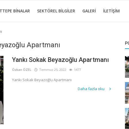
TTEPE BINALAR
SEKTÖREL BILGILER
GALERI
İLETIŞIM
nı
Beyazoğlu Apartmanı
P
Yankı Sokak Beyazoğlu Apartmanı
Özkan ÖZEL
Temmuz 25, 2022
1477
Yankı Sokak Beyazoğlu Apartmanı
Daha fazla oku