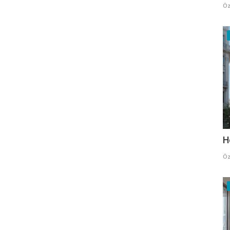
Öz
H
Öz