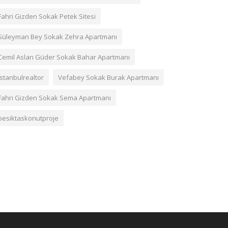
Fahri Gizden Sokak Petek Sitesi
Süleyman Bey Sokak Zehra Apartmanı
Cemil Aslan Güder Sokak Bahar Apartmanı
istanbulrealtor
Vefabey Sokak Burak Apartmanı
Fahri Gizden Sokak Sema Apartmanı
besiktaskonutproje