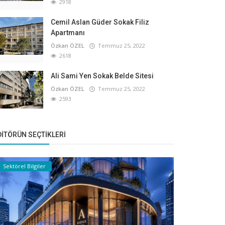
2918
Cemil Aslan Güder Sokak Filiz
Apartmanı
Özkan ÖZEL
Temmuz 25, 2022
2618
Ali Sami Yen Sokak Belde Sitesi
Özkan ÖZEL
Temmuz 25, 2022
2593
DITÖRÜN SEÇTIKLERI
Sektörel Bilgiler