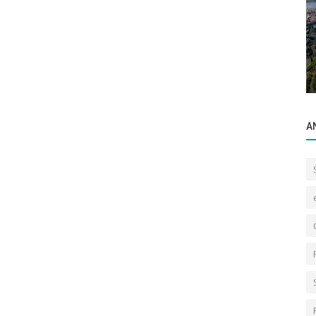
Gayrettepe Binalar
Cemil Aslan Güder Sokak Şahinler
Apartmanı
A