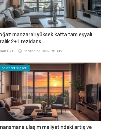
oğaz manzaralı yüksek katta tam eşyalı
iralık 2+1 rezidans...
kan ÖZEL
Haziran 20, 2026
145
Sektörel Bilgiler
inansmana ulaşım maliyetindeki artış ve