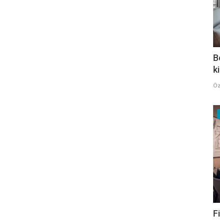
B
k
Öz
F