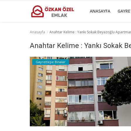
ANASAYFA
GAYRE
Anasayfa
Anahtar Kelime : Yankı Sokak Beyazoğlu Apartma
Anasayfa
Anahtar Kelime : Yankı Sokak 
Gayrettepe Binalar
Gayrettepe Binalar
Sektörel Bilgiler
Galeri
İletişim
Türkçe