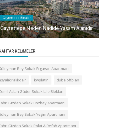
Sektörel Bilgile
Gayrettepe Binalar
Barbaros Bu
Gayrettepe Neden Nadide Yaşam Alanıdır
yaşam alanı
NAHTAR KELIMELER
Süleyman Bey Sokak Erguvan Apartmanı
eşyalıkiralıkdair
kwplatin
dubaioffplan
Cemil Aslan Güder Sokak lale Blokları
Fahri Gizden Sokak Bozbey Apartmanı
Süleyman Bey Sokak Yeşim Apartmanı
Fahri Gizden Sokak Polat & Refah Apartmanı