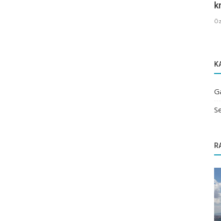
kr
Öz
K
G
Se
R