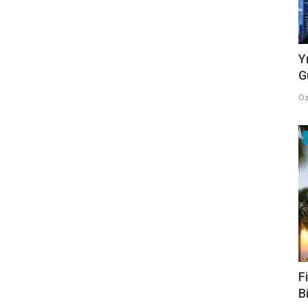
Y
G
Öz
F
B