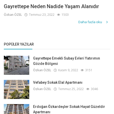
Gayrettepe Neden Nadide Yaşam Alanıdır
Özkan ÖZEL
Temmuz 23, 2022
1503
Daha fazla oku
POPÜLER YAZILAR
Gayrettepe Emekli Subay Evleri Yatırımın
Gözde Bölgesi
Özkan ÖZEL
Kasım 9, 2022
3151
Vefabey Sokak Elal Apartmanı
Özkan ÖZEL
Temmuz 25, 2022
3046
Erdoğan Özkardeşler Sokak Hayat Güzeldir
Apartmanı