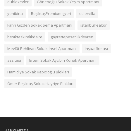
dublexevler
Gönenoğlu Sokak Yeşim Apartmanı
yenibina
BeşiktaşPremiumİşyeri
etilervilla
Fahri Gizden Sokak Sema Apartmanı
istanbulrealtor
besiktaskiralıkdaire
gayrettepesatilikdevren
Mevlüt Pehlivan Sokak İnsel Apartmanı
inşaatfirması
assitesi
Ertem Sokak Aycibin Konak Apartmanı
Hamidiye Sokak Kapıcıoğlu Blokları
Ömer Beşiktaş Sokak Hayriye Blokları
HAKKIMIZDA