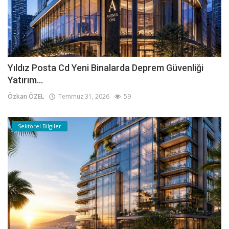
Yıldız Posta Cd Yeni Binalarda Deprem Güvenliği
Yatırım...
Özkan ÖZEL
Temmuz 31, 2026
59
Sektörel Bilgiler