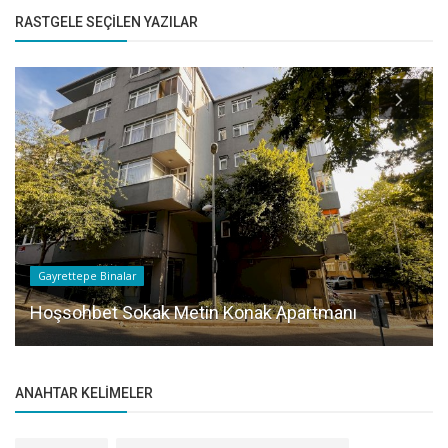
RASTGELE SEÇILEN YAZILAR
Gayrettepe Binalar
Hoşsohbet Sokak Metin Konak Apartmanı
ANAHTAR KELIMELER