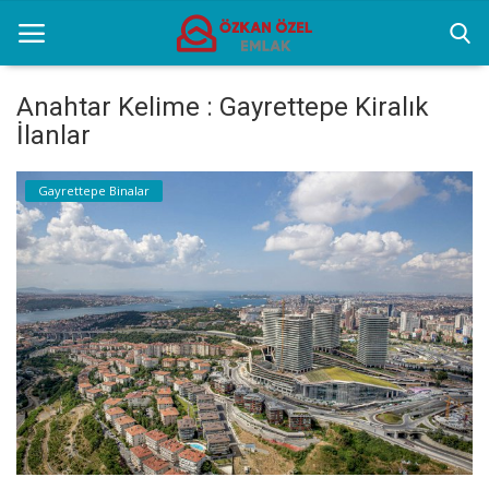
Anahtar Kelime : Gayrettepe Kiralık
İlanlar
Anasayfa
Gayrettepe Binalar
Sektörel Bilgiler
Gayrettepe Binalar
Galeri
İletişim
Türkçe