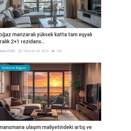
oğaz manzaralı yüksek katta tam eşyalı
iralık 2+1 rezidans...
kan ÖZEL
Haziran 20, 2026
145
Sektörel Bilgiler
inansmana ulaşım maliyetindeki artış ve