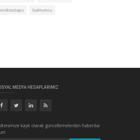
besiktastapu
balmumcu
OSYAL MEDYA HESAPLARIMIZ
ltenimize kayıt olarak güncellemelerden haberdar
un!