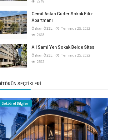
2918
Cemil Aslan Güder Sokak Filiz
Apartmanı
Özkan ÖZEL
Temmuz 25, 2022
2618
Ali Sami Yen Sokak Belde Sitesi
Özkan ÖZEL
Temmuz 25, 2022
2592
DITÖRÜN SEÇTIKLERI
Sektörel Bilgiler