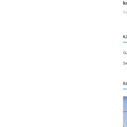
kr
Öz
K
G
Se
R