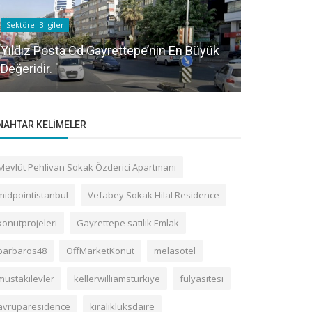
Sektörel Bilgiler
Sektörel Bilgile
Yıldız Posta Cd Gayrettepe’nin En Büyük
Gayrettepe
Değeridir.
için doğru
NAHTAR KELIMELER
Mevlüt Pehlivan Sokak Özderici Apartmanı
midpointistanbul
Vefabey Sokak Hilal Residence
konutprojeleri
Gayrettepe satılık Emlak
barbaros48
OffMarketKonut
melasotel
müstakilevler
kellerwilliamsturkiye
fulyasitesi
avruparesidence
kiralıklüksdaire