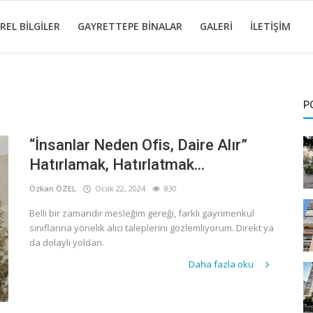
REL BILGILER
GAYRETTEPE BINALAR
GALERI
İLETIŞIM
P
“İnsanlar Neden Ofis, Daire Alır”
Hatırlamak, Hatırlatmak...
Özkan ÖZEL
Ocak 22, 2024
830
Belli bir zamandır mesleğim gereği, farklı gayrimenkul
sınıflarına yönelik alıcı taleplerini gözlemliyorum. Direkt ya
da dolaylı yoldan.
Daha fazla oku