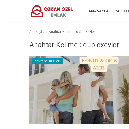
ANASAYFA
SEKTÖ
Anasayfa
Anahtar Kelime : dublexevler
Anasayfa
Anahtar Kelime : dublexevler
Sektörel Bilgiler
Sektörel Bilgiler
Gayrettepe Binalar
Galeri
İletişim
Türkçe