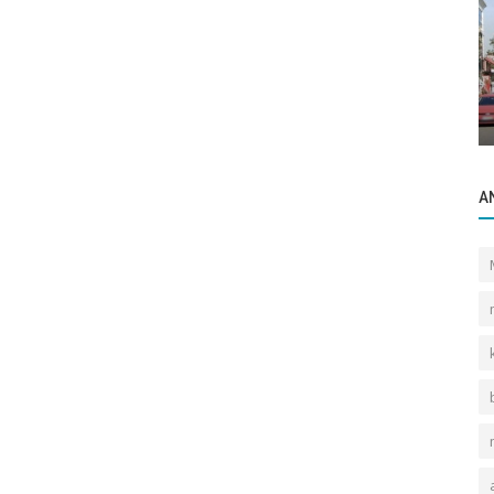
Sektörel Bilgiler
Gayrettepe Yeni binalarda Kira Çarpanı
anı
Düşüşte.
A