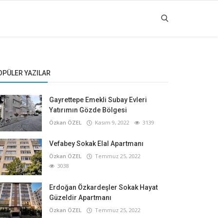
OPÜLER YAZILAR
Gayrettepe Emekli Subay Evleri
Yatırımın Gözde Bölgesi
Özkan ÖZEL
Kasım 9, 2022
3139
Vefabey Sokak Elal Apartmanı
Özkan ÖZEL
Temmuz 25, 2022
3038
Erdoğan Özkardeşler Sokak Hayat
Güzeldir Apartmanı
Özkan ÖZEL
Temmuz 25, 2022