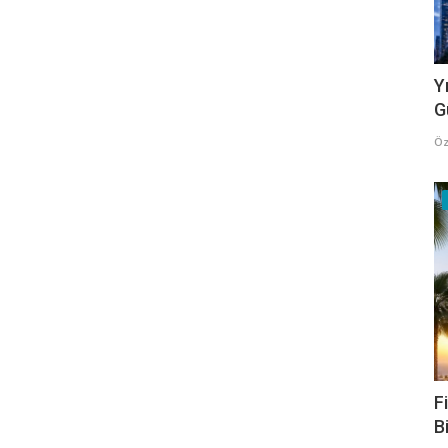
Y
G
Öz
F
B