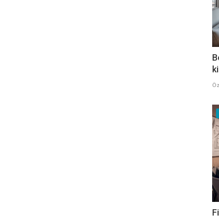
B
k
Öz
F