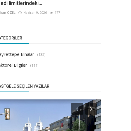
edi limitlerindeki...
kan ÖZEL
Haziran 9, 2026
177
ATEGORILER
ayrettepe Binalar
(135)
ktörel Bilgiler
(111)
ASTGELE SEÇILEN YAZILAR