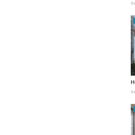
Öz
H
Öz