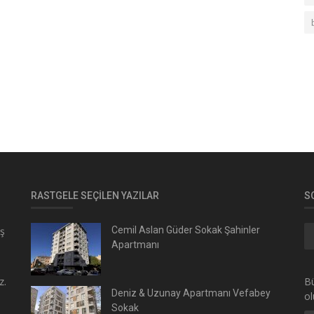
RASTGELE SEÇILEN YAZILAR
S
ış
Cemil Aslan Güder Sokak Şahinler
Apartmanı
z.
Bü
Deniz & Uzunay Apartmanı Vefabey
ol
Sokak