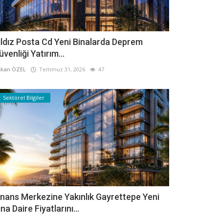
ıldız Posta Cd Yeni Binalarda Deprem
üvenliği Yatırım...
kan ÖZEL
Temmuz 31, 2026
47
Sektörel Bilgiler
inans Merkezine Yakınlık Gayrettepe Yeni
ina Daire Fiyatlarını...