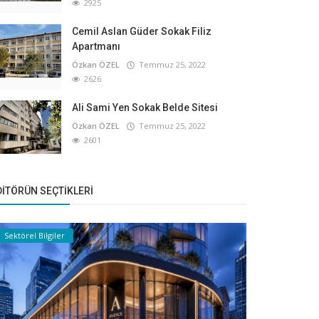
2925
Cemil Aslan Güder Sokak Filiz
Apartmanı
Özkan ÖZEL
Temmuz 25, 2022
2626
Ali Sami Yen Sokak Belde Sitesi
Özkan ÖZEL
Temmuz 25, 2022
2601
DITÖRÜN SEÇTIKLERI
Sektörel Bilgiler