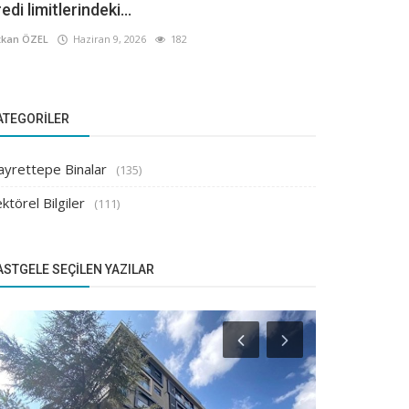
edi limitlerindeki...
kan ÖZEL
Haziran 9, 2026
182
ATEGORILER
ayrettepe Binalar
(135)
ktörel Bilgiler
(111)
ASTGELE SEÇILEN YAZILAR