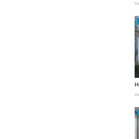
Öz
H
Öz