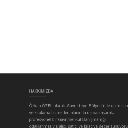
HAKKIMIZDA
Özkan ÖZEL olarak; Gayrettepe Bölgesi'nde daire sat
ve kiralama hizmetleri alanında uzmanlaşarak,
profesyonel bir Gayrimenkul Danışmanlığı
odaklanmasıyla alıcı, satıcı ve kiracıya değer sunuyoru