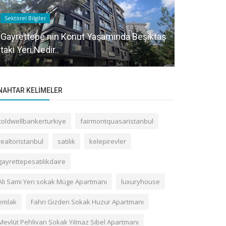
Sektörel Bilgiler
Gayrettepe Bin
Gayrettepe nin Konut Yaşamında Beşiktaş
taki Yeri Nedir..
Vefabey So
NAHTAR KELIMELER
coldwellbankerturkiye
fairmontquasaristanbul
realtoristanbul
satılık
kelepirevler
gayrettepesatılıkdaire
Ali Sami Yen sokak Müge Apartmanı
luxuryhouse
emlak
Fahri Gizden Sokak Huzur Apartmanı
Mevlüt Pehlivan Sokak Yılmaz Sibel Apartmanı