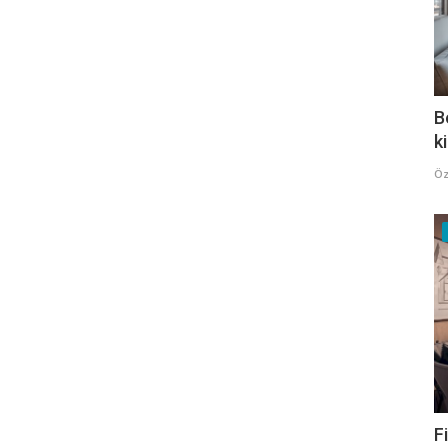
B
k
Öz
F