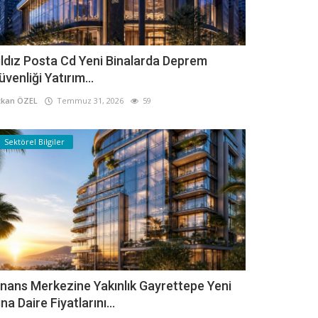
ıldız Posta Cd Yeni Binalarda Deprem
üvenliği Yatırım...
kan ÖZEL
Temmuz 31, 2026
59
Sektörel Bilgiler
inans Merkezine Yakınlık Gayrettepe Yeni
ina Daire Fiyatlarını...