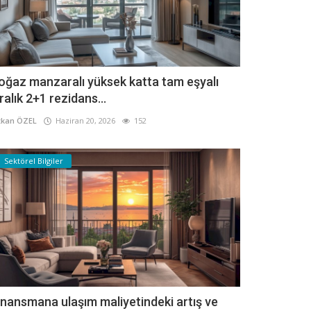
oğaz manzaralı yüksek katta tam eşyalı
iralık 2+1 rezidans...
kan ÖZEL
Haziran 20, 2026
152
Sektörel Bilgiler
inansmana ulaşım maliyetindeki artış ve