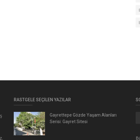
RASTGELE SEÇILEN YAZILAR
S
ış
Gayrettepe Gözde Yaşam Alanları
Serisi: Gayret Sitesi
z.
Bü