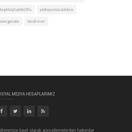
BeşiktaşSatılıkOfis
yıldızpostacaddesi
beergerate
landrover
OSYAL MEDYA HESAPLARIMIZ
ltenimize kayıt olarak güncellemelerden haberdar