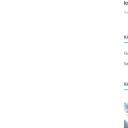
kr
Öz
K
G
Se
R