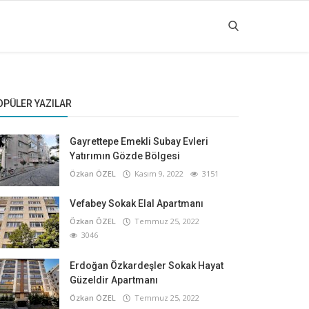
OPÜLER YAZILAR
Gayrettepe Emekli Subay Evleri
Yatırımın Gözde Bölgesi
Özkan ÖZEL
Kasım 9, 2022
3151
Vefabey Sokak Elal Apartmanı
Özkan ÖZEL
Temmuz 25, 2022
3046
Erdoğan Özkardeşler Sokak Hayat
Güzeldir Apartmanı
Özkan ÖZEL
Temmuz 25, 2022