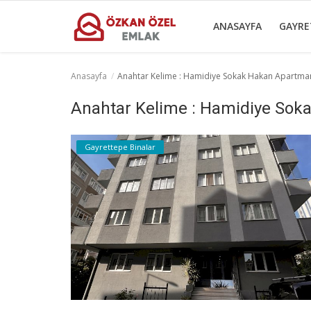
ANASAYFA
GAYRE
Anasayfa
Anahtar Kelime : Hamidiye Sokak Hakan Apartma
Anasayfa
Anahtar Kelime : Hamidiye Sok
Gayrettepe Binalar
Gayrettepe Binalar
Sektörel Bilgiler
Galeri
İletişim
Türkçe