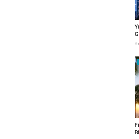
Y
G
Öz
F
B