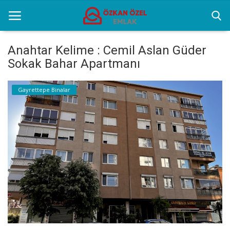
Anahtar Kelime : Cemil Aslan Güder
Sokak Bahar Apartmanı
Anasayfa
Gayrettepe Binalar
Gayrettepe Binalar
Sektörel Bilgiler
Galeri
İletişim
Türkçe