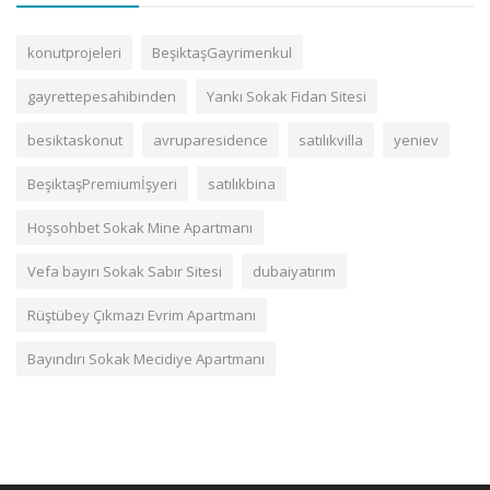
konutprojeleri
BeşiktaşGayrimenkul
gayrettepesahibinden
Yankı Sokak Fidan Sitesi
besiktaskonut
avruparesidence
satılıkvilla
yeniev
BeşiktaşPremiumİşyeri
satılıkbina
Hoşsohbet Sokak Mine Apartmanı
Vefa bayırı Sokak Sabır Sitesi
dubaiyatırım
Rüştübey Çıkmazı Evrim Apartmanı
Bayındırı Sokak Mecidiye Apartmanı