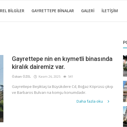
REL BILGILER
GAYRETTEPE BINALAR
GALERI
İLETIŞIM
P
Gayrettepe nin en kıymetli binasında
kiralık dairemiz var.
Özkan ÖZEL
Kasım 26, 2025
541
Gayrettepe Beşiktaş ta Büyükdere Cd, Boğaz Köprüsü çıkışı
ve Barbaros Bulvarı na komşu konumdadır.
Daha fazla oku