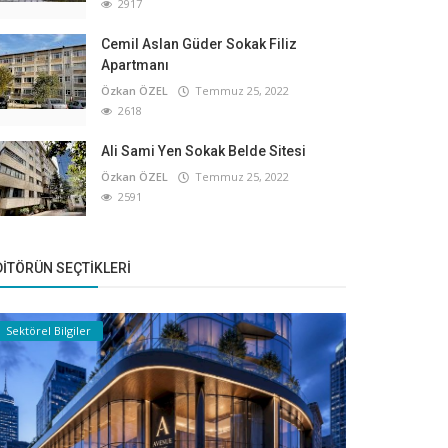
2917
Cemil Aslan Güder Sokak Filiz
Apartmanı
Özkan ÖZEL
Temmuz 25, 2022
2618
Ali Sami Yen Sokak Belde Sitesi
Özkan ÖZEL
Temmuz 25, 2022
2591
DITÖRÜN SEÇTIKLERI
Sektörel Bilgiler