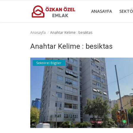
ANASAYFA
SEKTÖ
Anasayfa
Anahtar Kelime : besiktas
Anasayfa
Anahtar Kelime : besiktas
Sektörel Bilgiler
Sektörel Bilgiler
Gayrettepe Binalar
Galeri
İletişim
Türkçe