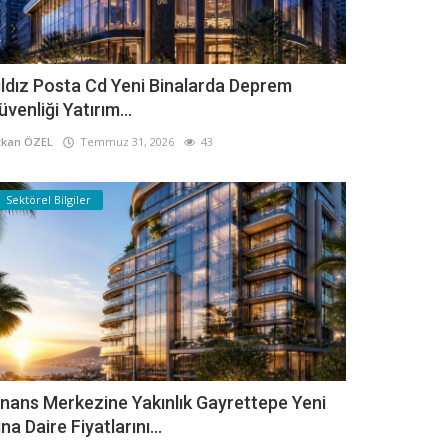
ıldız Posta Cd Yeni Binalarda Deprem
üvenliği Yatırım...
kan ÖZEL
Temmuz 31, 2026
43
Sektörel Bilgiler
inans Merkezine Yakınlık Gayrettepe Yeni
ina Daire Fiyatlarını...