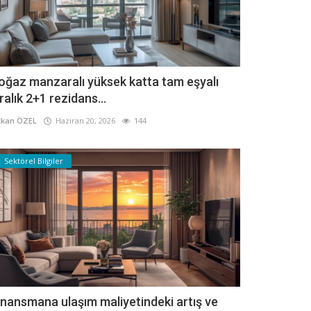
oğaz manzaralı yüksek katta tam eşyalı
iralık 2+1 rezidans...
kan ÖZEL
Haziran 20, 2026
144
Sektörel Bilgiler
inansmana ulaşım maliyetindeki artış ve