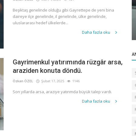
Beşiktaş genelinde olduğu gibi Gayrettepe de yeni bina
daireye ilçe genelinde, il genelinde, ülke genelinde,
Gayrettepe Binalar
uluslararası hedef ülkelerde...
Fikri Öneş Sokak Nur Apartmanı
Daha fazla oku
A
Gayrimenkul yatırımında rüzgâr arsa,
araziden konuta döndü.
Özkan ÖZEL
Şubat 17, 2025
1146
Son yıllarda arsa, araziye yatırımda büyük talep vardı.
Daha fazla oku