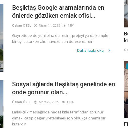
Beşiktaş Google aramalarında en
önlerde gözüken emlak ofisi...
Özkan ÖZEL
Nisan 14, 2025
1191
B
Gayrettepe de yeni bina dairesini, projeyi ya da komple
k
binayı satarken alıcı havuzu son derece dardır.
Öz
Daha fazla oku
Sosyal ağlarda Beşiktaş genelinde en
önde görünür olan...
Özkan ÖZEL
Mart 29, 2025
1104
Emlakçılık mesleğinde hedef kitle tarafından görünür
olmak, cazip değer üretebilmek için oldukça önemli bir
F
kriterdir.