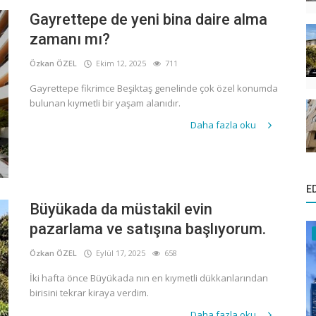
Gayrettepe de yeni bina daire alma
zamanı mı?
Özkan ÖZEL
Ekim 12, 2025
711
Gayrettepe fikrimce Beşiktaş genelinde çok özel konumda
bulunan kıymetli bir yaşam alanıdır.
Daha fazla oku
E
Büyükada da müstakil evin
pazarlama ve satışına başlıyorum.
Özkan ÖZEL
Eylül 17, 2025
658
İki hafta önce Büyükada nın en kıymetli dükkanlarından
birisini tekrar kiraya verdim.
Daha fazla oku