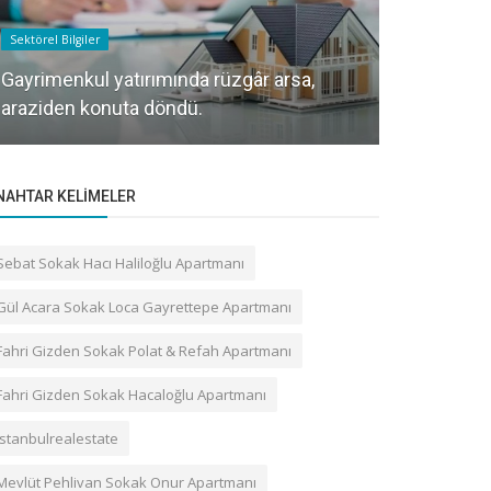
Sektörel Bilgiler
Gayrettepe Bin
Gayrimenkul yatırımında rüzgâr arsa,
araziden konuta döndü.
Vefabey S
NAHTAR KELIMELER
Sebat Sokak Hacı Haliloğlu Apartmanı
Gül Acara Sokak Loca Gayrettepe Apartmanı
Fahri Gizden Sokak Polat & Refah Apartmanı
Fahri Gizden Sokak Hacaloğlu Apartmanı
istanbulrealestate
Mevlüt Pehlivan Sokak Onur Apartmanı