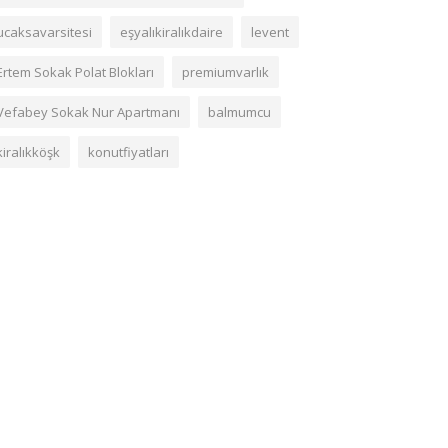
ucaksavarsitesi
eşyalıkiralıkdaire
levent
Ertem Sokak Polat Blokları
premiumvarlık
Vefabey Sokak Nur Apartmanı
balmumcu
kiralıkköşk
konutfiyatları