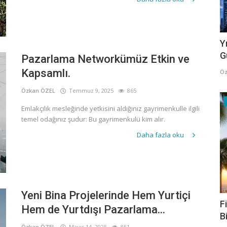
Y
G
Pazarlama Networkümüz Etkin ve
Kapsamlı.
Öz
Özkan ÖZEL
Temmuz 9, 2025
865
Emlakçılık mesleğinde yetkisini aldığınız gayrimenkulle ilgili
temel odağınız şudur: Bu gayrimenkulü kim alır.
Daha fazla oku
Yeni Bina Projelerinde Hem Yurtiçi
F
Hem de Yurtdışı Pazarlama...
B
Özkan ÖZEL
Mayıs 14, 2025
851