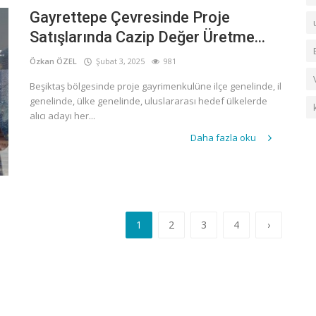
Gayrettepe Çevresinde Proje
Satışlarında Cazip Değer Üretme...
Özkan ÖZEL
Şubat 3, 2025
981
Beşiktaş bölgesinde proje gayrimenkulüne ilçe genelinde, il
genelinde, ülke genelinde, uluslararası hedef ülkelerde
alıcı adayı her...
Daha fazla oku
1
2
3
4
›