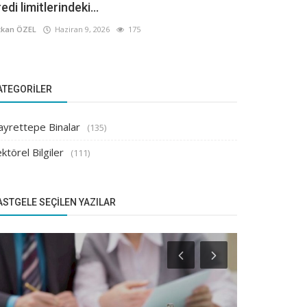
edi limitlerindeki...
kan ÖZEL
Haziran 9, 2026
175
ATEGORILER
ayrettepe Binalar
(135)
ktörel Bilgiler
(111)
ASTGELE SEÇILEN YAZILAR