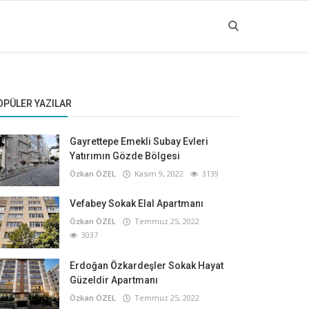
OPÜLER YAZILAR
Gayrettepe Emekli Subay Evleri
Yatırımın Gözde Bölgesi
Özkan ÖZEL
Kasım 9, 2022
3139
Vefabey Sokak Elal Apartmanı
Özkan ÖZEL
Temmuz 25, 2022
3037
Erdoğan Özkardeşler Sokak Hayat
Güzeldir Apartmanı
Özkan ÖZEL
Temmuz 25, 2022