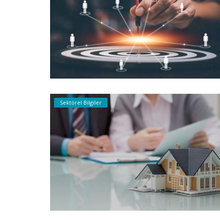
Gayrettepe Binalar
Vefabey Sokak Say Blokları
Sektörel Bilgiler