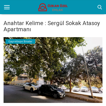
Anahtar Kelime : Sergül Sokak Atasoy
Apartmanı
Anasayfa
Gayrettepe Binalar
Sektörel Bilgiler
Gayrettepe Binalar
Galeri
İletişim
Türkçe