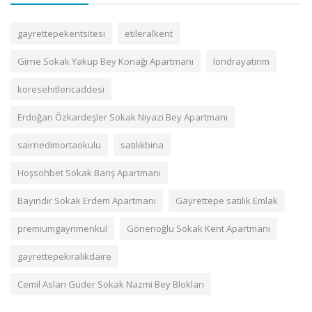
gayrettepekentsitesi
etileralkent
Girne Sokak Yakup Bey Konağı Apartmanı
londrayatırım
koresehitlericaddesi
Erdoğan Özkardeşler Sokak Niyazi Bey Apartmanı
sairnedimortaokulu
satılıkbina
Hoşsohbet Sokak Barış Apartmanı
Bayındır Sokak Erdem Apartmanı
Gayrettepe satılık Emlak
premiumgayrimenkul
Gönenoğlu Sokak Kent Apartmanı
gayrettepekiralikdaire
Cemil Aslan Güder Sokak Nazmi Bey Blokları